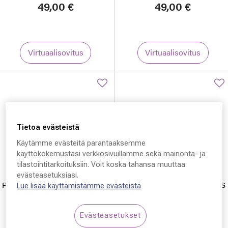
49,00 €
49,00 €
Virtuaalisovitus
Virtuaalisovitus
Tietoa evästeistä
Käytämme evästeitä parantaaksemme
käyttökokemustasi verkkosivuillamme sekä mainonta- ja
tilastointitarkoituksiin. Voit koska tahansa muuttaa
Polaroid Sun Cover
Polaroid Sun Cover
evästeasetuksiasi.
Polaroid Sun Cover PLD 9004/S
Polaroid Sun Cover PLD 9021/S
Lue lisää käyttämistämme evästeistä
49,00 €
49,00 €
Evästeasetukset