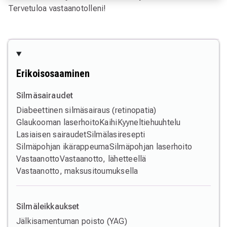
Tervetuloa vastaanotolleni!
Erikoisosaaminen
Silmäsairaudet
Diabeettinen silmäsairaus (retinopatia)
Glaukooman laserhoito
Kaihi
Kyyneltiehuuhtelu
Lasiaisen sairaudet
Silmälasiresepti
Silmäpohjan ikärappeuma
Silmäpohjan laserhoito
Vastaanotto
Vastaanotto, lähetteellä
Vastaanotto, maksusitoumuksella
Silmäleikkaukset
Jälkisamentuman poisto (YAG)