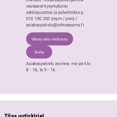
vastaavat kysymyksiisi
sähköpostitse ja puhelimitse
p.
010 190 200 (mpm / pvm)
/
asiakaspalvelu@silmaasema.fi
Varaa aika verkossa
Soita
Asiakaspalvelu avoinna:
ma-pe klo
8 - 18,
la 9 - 16.
Tilaa uutiskirje!