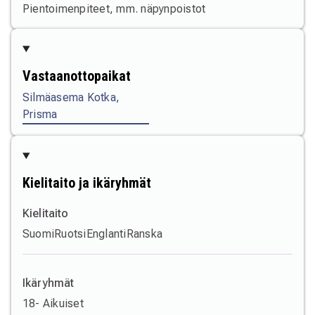
Pientoimenpiteet, mm. näpynpoistot
Vastaanottopaikat
Silmäasema Kotka,
Prisma
Kielitaito ja ikäryhmät
Kielitaito
Suomi
Ruotsi
Englanti
Ranska
Ikäryhmät
18- Aikuiset