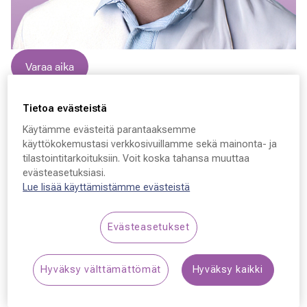
Varaa aika
Henrik Bygglin
Tietoa evästeistä
Käytämme evästeitä parantaaksemme
Lääkäri, silmätautien erikoislääkäri
käyttökokemustasi verkkosivuillamme sekä mainonta- ja
tilastointitarkoituksiin. Voit koska tahansa muuttaa
Olen valmistunut silmätautien erikoislääkäriksi Helsingin
evästeasetuksiasi.
yliopistosta vuonna 2016. Työskentelen myös HYKSin
Lue lisää käyttämistämme evästeistä
silmäklinikalla. Erityisosaamisenani ovat kaihi-, lasiais- ja
verkkokalvokirurgia sekä verkkokalvosairaudet, kuten
Evästeasetukset
ikärappeuma. Teen myös tutkimusta kosteasta
ikärappeumasta.
Hyväksy välttämättömät
Hyväksy kaikki
Silmäasemalla tutkin ja hoidan kaikenlaisia
silmäsairauksia ja teen silmien terveystarkastuksia.