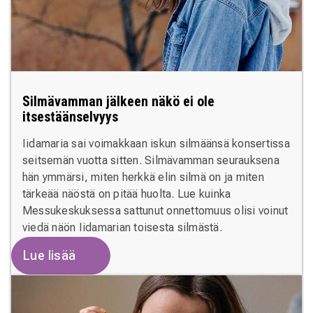
Silmävamman jälkeen näkö ei ole
itsestäänselvyys
Iidamaria sai voimakkaan iskun silmäänsä konsertissa
seitsemän vuotta sitten. Silmävamman seurauksena
hän ymmärsi, miten herkkä elin silmä on ja miten
tärkeää näöstä on pitää huolta. Lue kuinka
Messukeskuksessa sattunut onnettomuus olisi voinut
viedä näön Iidamarian toisesta silmästä.
Lue lisää