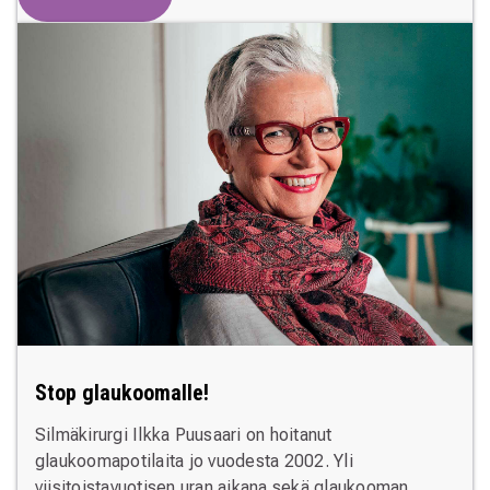
Stop glaukoomalle!
Silmäkirurgi Ilkka Puusaari on hoitanut
glaukoomapotilaita jo vuodesta 2002. Yli
viisitoistavuotisen uran aikana sekä glaukooman