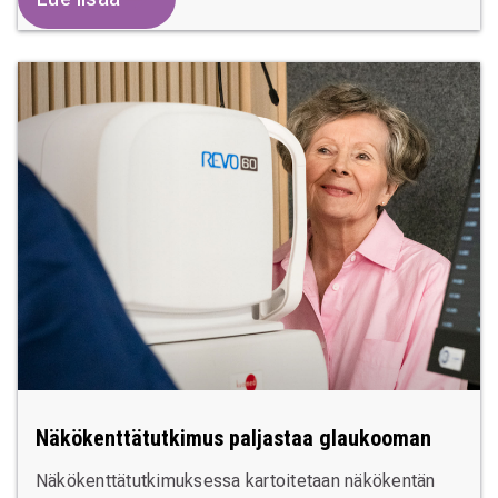
Näkökenttätutkimus paljastaa glaukooman
Näkökenttätutkimuksessa kartoitetaan näkökentän