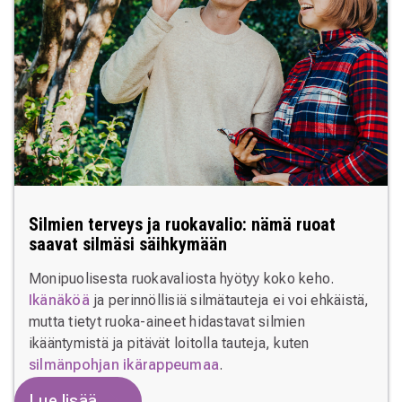
Silmien terveys ja ruokavalio: nämä ruoat
saavat silmäsi säihkymään
Monipuolisesta ruokavaliosta hyötyy koko keho.
Ikänäköä
ja perinnöllisiä silmätauteja ei voi ehkäistä,
mutta tietyt ruoka-aineet hidastavat silmien
ikääntymistä ja pitävät loitolla tauteja, kuten
silmänpohjan ikärappeumaa
.
Lue lisää