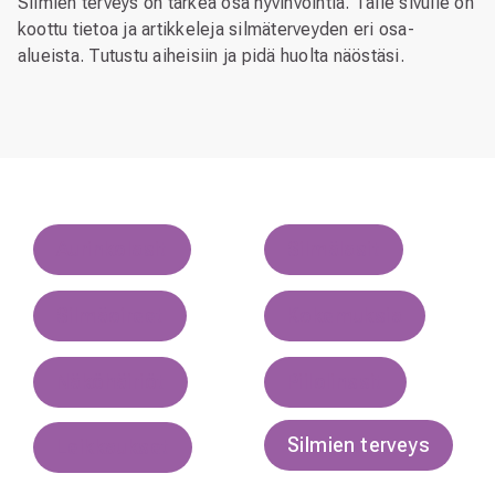
Silmien terveys on tärkeä osa hyvinvointia. Tälle sivulle on
koottu tietoa ja artikkeleja silmäterveyden eri osa-
alueista. Tutustu aiheisiin ja pidä huolta näöstäsi.
Aurinkolasit
Silmälasit
Silmäoireet
Kokemuksia
Näköhäiriöt
Piilolinssit
Silmien terveys
Leikkaukset