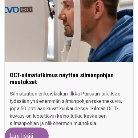
OCT-silmätutkimus näyttää silmänpohjan
muutokset
Silmätautien erikoislääkäri Ilkka Puusaari tulkitsee
työssään yhä enemmän silmänpohjan rakennekuvia,
jopa 50 potilaan kuvat kuukaudessa. Silmän OCT-
kuvaus on luotettavin keino tutkia keskeisen
silmänpohjan ja näköhermon muutoksia.
Lue lisää