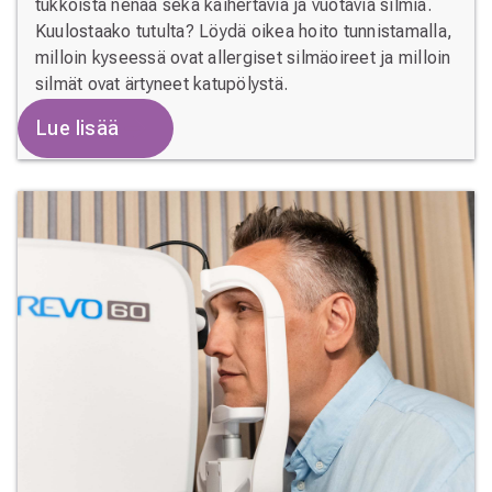
tukkoista nenää sekä kaihertavia ja vuotavia silmiä.
Kuulostaako tutulta? Löydä oikea hoito tunnistamalla,
milloin kyseessä ovat allergiset silmäoireet ja milloin
silmät ovat ärtyneet katupölystä.
Lue lisää