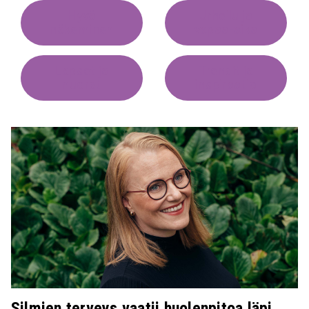
Hyvä
Urheilu ja
näkeminen
vapaa-aika
Lapset ja
Trendit ja
nuoret
inspiraatio
Silmien terveys vaatii huolenpitoa läpi