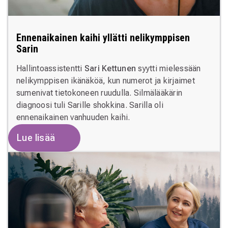
Ennenaikainen kaihi yllätti nelikymppisen
Sarin
Hallintoassistentti
Sari Kettunen
syytti mielessään
nelikymppisen ikänäköä, kun numerot ja kirjaimet
sumenivat tietokoneen ruudulla. Silmälääkärin
diagnoosi tuli Sarille shokkina. Sarilla oli
ennenaikainen vanhuuden kaihi.
Lue lisää