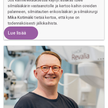
Jos kaihileikkauksessa käynyt asiakas tulee
silmälääkärin vastaanotolle ja kertoo kaihin oireiden
palanneen, silmätautien erikoislääkäri ja silmäkirurgi
Mika Kotimäki
tietää kertoa, että kyse on
todennäköisesti jälkikaihista.
Lue lisää