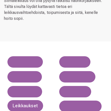
Silmäleikkaus voi olla pysyvä ratkaisu näönkorjaukseen.
Tältä sivulta löydät kattavasti tietoa eri
leikkausvaihtoehdoista, toipumisesta ja siitä, kenelle
hoito sopii.
Aurinkolasit
Silmälasit
Silmäoireet
Kokemuksia
Näköhäiriöt
Piilolinssit
Leikkaukset
Silmien terveys