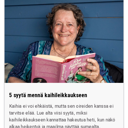
5 syytä mennä kaihileikkaukseen
Kaihia ei voi ehkäistä, mutta sen oireiden kanssa ei
tarvitse elää. Lue alta viisi syytä, miksi
kaihileikkaukseen kannattaa hakeutua heti, kun näkö
alkaa heikentyä ja maailma näyttää sumealta.