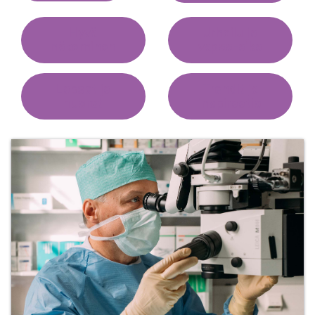
Hyvä
Urheilu ja
näkeminen
vapaa-aika
Lapset ja
Trendit ja
nuoret
inspiraatio