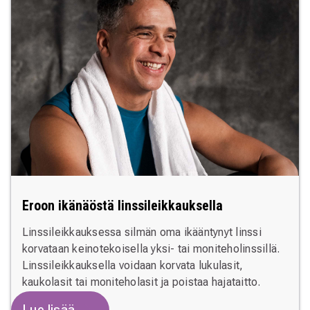
Eroon ikänäöstä linssileikkauksella
Linssileikkauksessa silmän oma ikääntynyt linssi
korvataan keinotekoisella yksi- tai moniteholinssillä.
Linssileikkauksella voidaan korvata lukulasit,
kaukolasit tai moniteholasit ja poistaa hajataitto.
Lue lisää