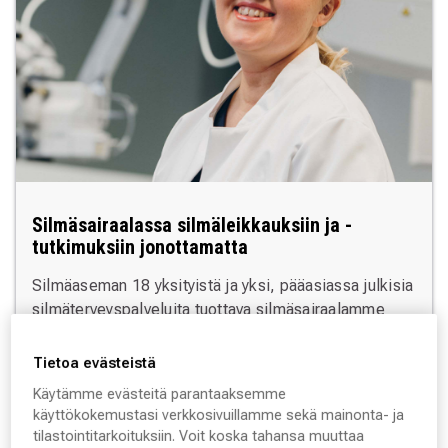
Silmäsairaalassa silmäleikkauksiin ja -
tutkimuksiin jonottamatta
Silmäaseman 18 yksityistä ja yksi, pääasiassa julkisia
silmäterveyspalveluita tuottava silmäsairaalamme
palvelevat sinua ympäri Suomea. Ne ovat osa
ainutlaatuista näkemisen ja silmäterveyden palvelujen
Tietoa evästeistä
verkostoamme, johon kuuluvat myös kattavat optikon
Käytämme evästeitä parantaaksemme
ja silmälääkärin palvelut myymälöissä ja
käyttökokemustasi verkkosivuillamme sekä mainonta- ja
silmälääkärikeskuksissa.
tilastointitarkoituksiin. Voit koska tahansa muuttaa