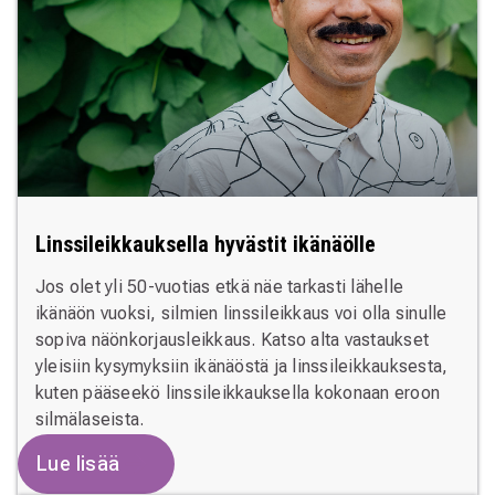
Linssileikkauksella hyvästit ikänäölle
Jos olet yli 50-vuotias etkä näe tarkasti lähelle
ikänäön vuoksi, silmien linssileikkaus voi olla sinulle
sopiva näönkorjausleikkaus. Katso alta vastaukset
yleisiin kysymyksiin ikänäöstä ja linssileikkauksesta,
kuten pääseekö linssileikkauksella kokonaan eroon
silmälaseista.
Lue lisää