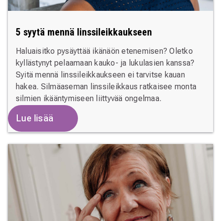
5 syytä mennä linssileikkaukseen
Haluaisitko pysäyttää ikänäön etenemisen? Oletko
kyllästynyt pelaamaan kauko- ja lukulasien kanssa?
Syitä mennä linssileikkaukseen ei tarvitse kauan
hakea. Silmäaseman linssileikkaus ratkaisee monta
silmien ikääntymiseen liittyvää ongelmaa.
Lue lisää