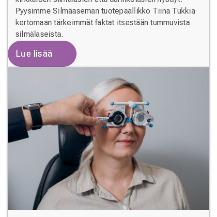
Pyysimme Silmäaseman tuotepäällikkö Tiina Tukkia
kertomaan tärkeimmät faktat itsestään tummuvista
silmälaseista.
Lue lisää