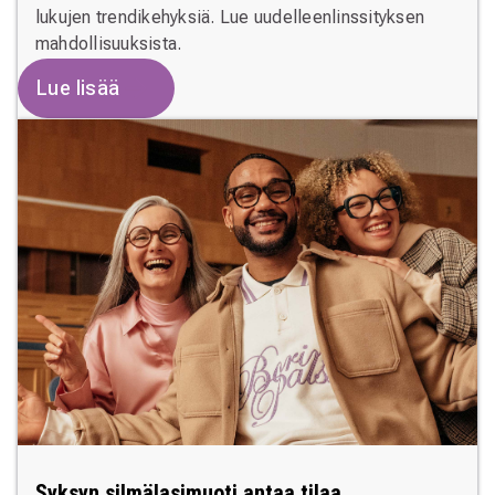
lukujen trendikehyksiä. Lue uudelleenlinssityksen
mahdollisuuksista.
Lue lisää
Syksyn silmälasimuoti antaa tilaa