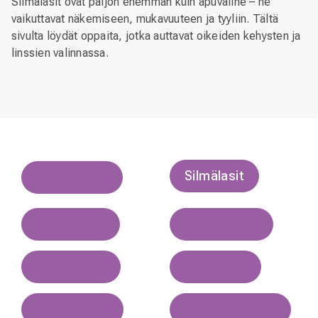
Silmälasit ovat paljon enemmän kuin apuväline – ne
vaikuttavat näkemiseen, mukavuuteen ja tyyliin. Tältä
sivulta löydät oppaita, jotka auttavat oikeiden kehysten ja
linssien valinnassa.
Silmälasit
Aurinkolasit
Silmäoireet
Kokemuksia
Näköhäiriöt
Piilolinssit
Leikkaukset
Silmien terveys