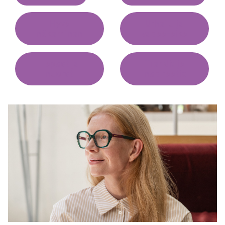
Hyvä
Urheilu ja
näkeminen
vapaa-aika
Lapset ja
Trendit ja
nuoret
inspiraatio