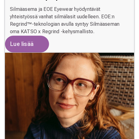
Silmäasema ja EOE Eyewear hyödyntävät
yhteistyössä vanhat silmälasit uudelleen. EOE:n
Regrind™-teknologian avulla syntyy Silmäaseman
oma KATSO x Regrind -kehysmallisto.
Lue lisää