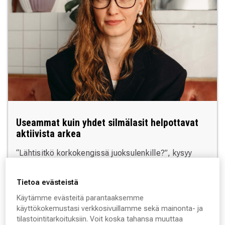
Useammat kuin yhdet silmälasit helpottavat
aktiivista arkea
“Lähtisitkö korkokengissä juoksulenkille?”, kysyy
Silmäaseman optometristi
Roosa Mustakangas
ennen kuin vertaa useampien silmälasien hankintaa
Tietoa evästeistä
kenkäostoksiin. Ihminen pärjää yksillä kengillä, mutta
Käytämme evästeitä parantaaksemme
ne ainoat kengät eivät missään nimessä sovi kaikkiin
käyttökokemustasi verkkosivuillamme sekä mainonta- ja
käyttötarpeisiin.
tilastointitarkoituksiin. Voit koska tahansa muuttaa