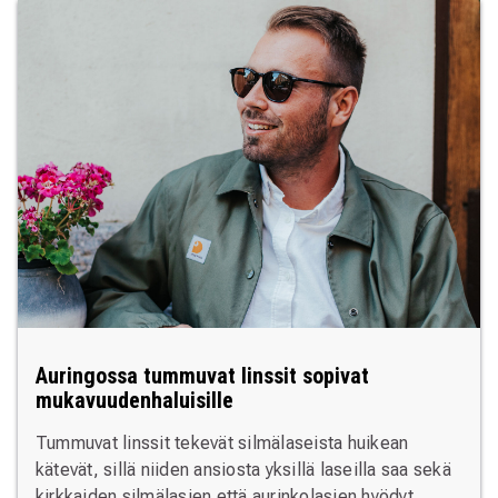
Auringossa tummuvat linssit sopivat
mukavuudenhaluisille
Tummuvat linssit tekevät silmälaseista huikean
kätevät, sillä niiden ansiosta yksillä laseilla saa sekä
kirkkaiden silmälasien että aurinkolasien hyödyt.