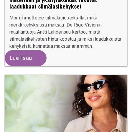
Materiaali ja yksityiskohdat tekevät
laadukkaat silmälasikehykset
Moni ihmettelee silmälasiostoksilla, mikä
merkkikehyksissä maksaa. De Rigo Visionin
maahantuoja Antti Lahdensuu kertoo, mistä
silmälasikehysten hinta koostuu ja miksi laadukkaista
kehyksistä kannattaa maksaa enemmän.
Lue lisää