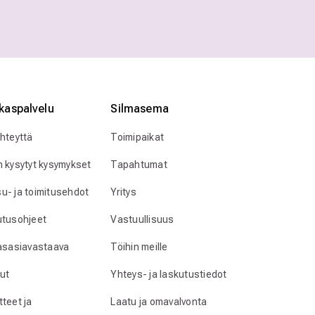
kaspalvelu
Silmӓasema
yhteyttä
Toimipaikat
n kysytyt kysymykset
Tapahtumat
u- ja toimitusehdot
Yritys
utusohjeet
Vastuullisuus
lasasiavastaava
Töihin meille
ut
Yhteys- ja laskutustiedot
teet ja
Laatu ja omavalvonta