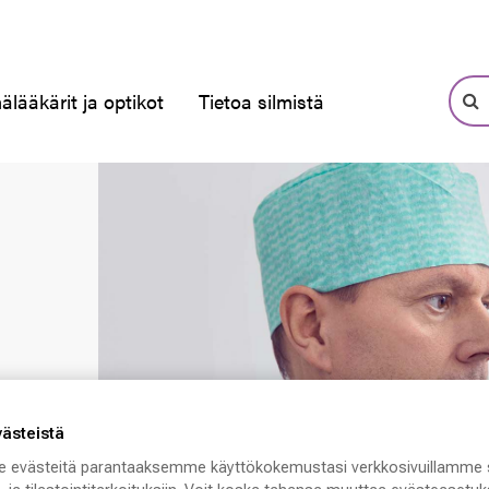
älääkärit ja optikot
Tietoa silmistä
västeistä
 evästeitä parantaaksemme käyttökokemustasi verkkosivuillamme 
vat