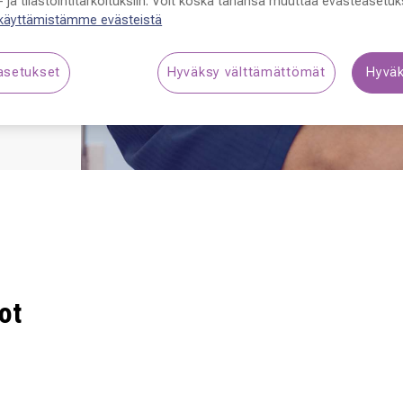
 ja tilastointitarkoituksiin. Voit koska tahansa muuttaa evästeasetuks
 käyttämistämme evästeistä
asetukset
Hyväksy välttämättömät
Hyväk
ot