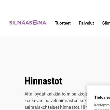
Tuotteet
Palvelut
Silm
Hinnastot
Alta löydät kaikkia toimipaikkojamme
Tietoa e
koskevan palveluhinnaston sekä
Käytämme
sairaalakohtaiset hinnastot. Hinnat saatta