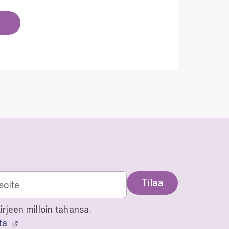
sta
Tilaa
irjeen milloin tahansa.
sta