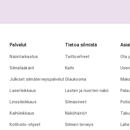
Palvelut
Tietoa silmistä
Asia
Näöntarkastus
Taittovirheet
Ota 
Silmälääkärit
Kaihi
Usei
Julkiset silmäterveyspalvelut
Glaukooma
Maks
Laserleikkaus
Lasten ja nuorten näkö
Pala
Linssileikkaus
Silmäoireet
Poti
Kaihileikkaus
Näköhäiriöt
Taku
Kotihoito-ohjeet
Silmien terveys
Lähet