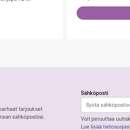
Lue lisää Bonukse
Sähköposti
parhaat tarjoukset
raan sähköpostiisi.
Voit peruuttaa uutisk
Lue lisää tietosuoja