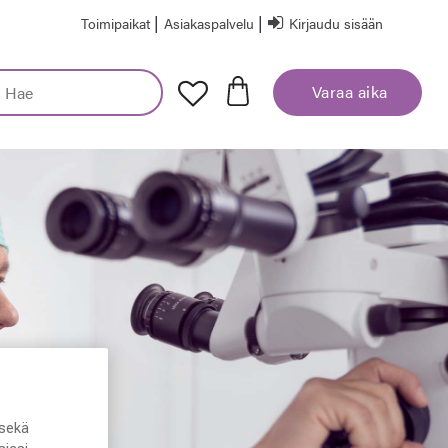
|
|
Toimipaikat
Asiakaspalvelu
Kirjaudu sisään
Varaa aika
sekä