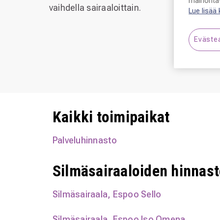
mainonta-
vaihdella sairaaloittain.
Lue lisää
Eväste
Kaikki toimipaikat
Palveluhinnasto
Silmäsairaaloiden hinnast
Silmäsairaala, Espoo Sello
Silmäsairaala, Espoo Iso Omena