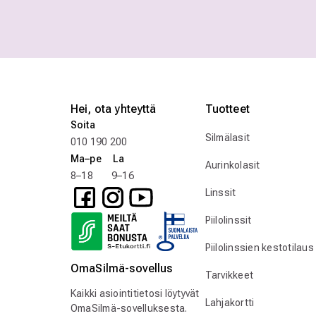
Hei, ota yhteyttä
Tuotteet
Soita
Silmälasit
010 190 200
Ma–pe La
Aurinkolasit
8–18 9–16
Linssit
Piilolinssit
Piilolinssien kestotilaus
OmaSilmä-sovellus
Tarvikkeet
Kaikki asiointitietosi löytyvät
Lahjakortti
OmaSilmä-sovelluksesta.