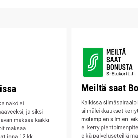
Meiltä saat B
issa
Kaikissa silmäsairaalo
ka näkö ei
silmäleikkaukset kerry
aveeksi, ja siksi
molempien silmien lei
 tavan maksaa kaikki
ei kerry pientoimenpite
voit maksaa
eikä palveluseteillä ma
at jopa 12 kk