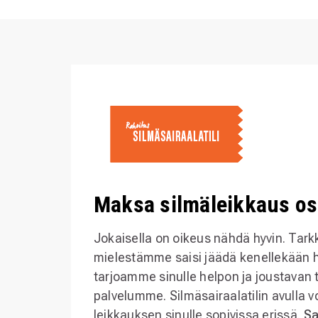
Maksa silmäleikkaus os
Jokaisella on oikeus nähdä hyvin. Tark
mielestämme saisi jäädä kenellekään ha
tarjoamme sinulle helpon ja joustavan
palvelumme. Silmäsairaalatilin avulla 
leikkauksen sinulle sopivissa erissä.
Sa