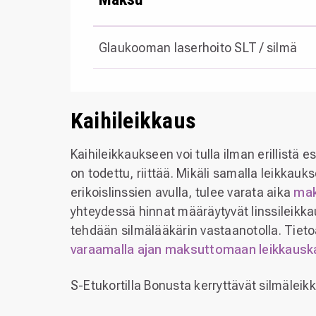
Glaukooman laserhoito SLT / silmä
Kaihileikkaus
Kaihileikkaukseen voi tulla ilman erillistä 
on todettu, riittää. Mikäli samalla leikkauk
erikoislinssien avulla, tulee varata aika
mak
yhteydessä hinnat määräytyvät linssileikka
tehdään silmälääkärin vastaanotolla. Tieto
varaamalla ajan maksuttomaan leikkausk
S-Etukortilla Bonusta kerryttävät silmälei