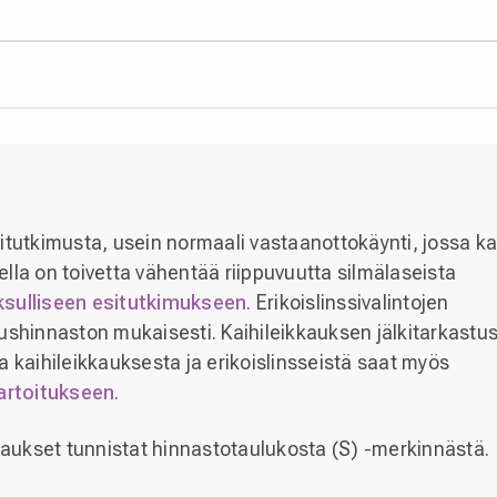
esitutkimusta, usein normaali vastaanottokäynti, jossa ka
sella on toivetta vähentää riippuvuutta silmälaseista
sulliseen esitutkimukseen
. Erikoislinssivalintojen
ushinnaston mukaisesti. Kaihileikkauksen jälkitarkastu
a kaihileikkauksesta ja erikoislinsseistä saat myös
artoitukseen
.
kkaukset tunnistat hinnastotaulukosta (S) -merkinnästä.