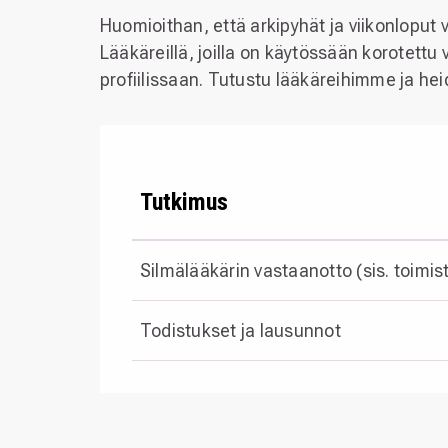
Huomioithan, että arkipyhät ja viikonloput 
Lääkäreillä, joilla on käytössään korotett
profiilissaan. Tutustu lääkäreihimme ja he
Tutkimus
Silmälääkärin vastaanotto (sis. toimi
Todistukset ja lausunnot