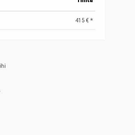
415 € *
ihi
s