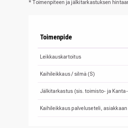
* Toimenpiteen ja jälkitarkastuksen hintaa
Toimenpide
Leikkauskartoitus
Kaihileikkaus / silmä (S)
Jälkitarkastus (sis. toimisto- ja Kant
Kaihileikkaus palveluseteli, asiakka