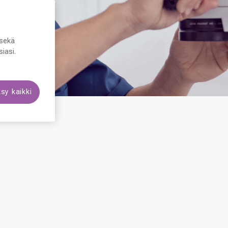
sekä
iasi.
sy kaikki