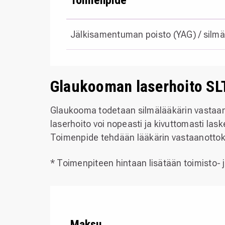
Jälkisamentuman poisto (YAG) / silmä
Glaukooman laserhoito SL
Glaukooma todetaan silmälääkärin vastaanot
laserhoito voi nopeasti ja kivuttomasti lask
Toimenpide tehdään lääkärin vastaanottokä
* Toimenpiteen hintaan lisätään toimisto-
Maksu