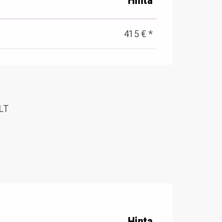
415 € *
SLT
Hinta