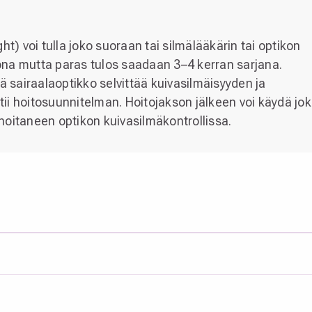
t) voi tulla joko suoraan tai silmälääkärin tai optikon
na mutta paras tulos saadaan 3–4 kerran sarjana.
ä sairaalaoptikko selvittää kuivasilmäisyyden ja
atii hoitosuunnitelman. Hoitojakson jälkeen voi käydä jo
a hoitaneen optikon kuivasilmäkontrollissa.