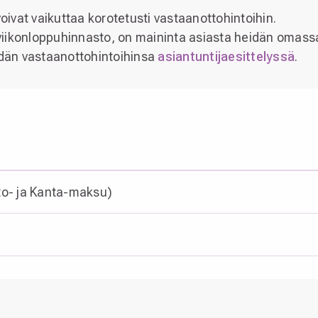
voivat vaikuttaa korotetusti vastaanottohintoihin.
u viikonloppuhinnasto, on maininta asiasta heidän omass
idän vastaanottohintoihinsa
asiantuntijaesittelyssä
.
sto- ja Kanta-maksu)