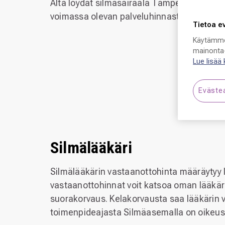
Alta löydät silmäsairaala Tampereen
voimassa olevan palveluhinnaston.
Tietoa e
Käytämme
mainonta-
Lue lisää
Eväste
Silmälääkäri
Silmälääkärin vastaanottohinta määräytyy 
vastaanottohinnat voit katsoa oman lääkäri
suorakorvaus. Kelakorvausta saa lääkärin 
toimenpideajasta Silmäasemalla on oikeus 