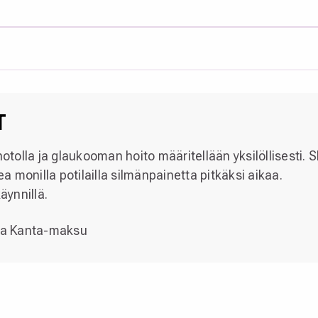
T
olla ja glaukooman hoito määritellään yksilöllisesti. 
ea monilla potilailla silmänpainetta pitkäksi aikaa.
ynnillä.
 ja Kanta-maksu