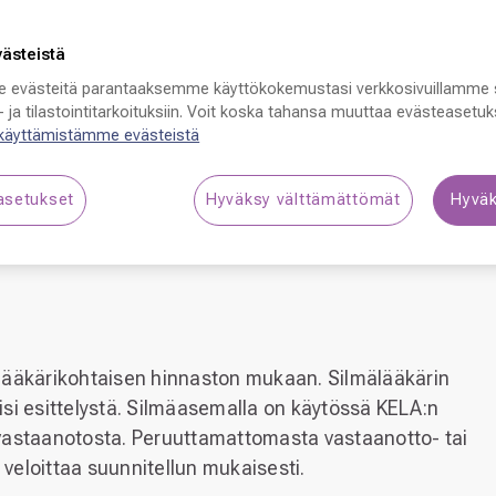
västeistä
 evästeitä parantaaksemme käyttökokemustasi verkkosivuillamme 
 ja tilastointitarkoituksiin. Voit koska tahansa muuttaa evästeasetuks
 käyttämistämme evästeistä
asetukset
Hyväksy välttämättömät
Hyväk
lääkärikohtaisen hinnaston mukaan. Silmälääkärin
si esittelystä. Silmäasemalla on käytössä KELA:n
vastaanotosta. Peruuttamattomasta vastaanotto- tai
veloittaa suunnitellun mukaisesti.