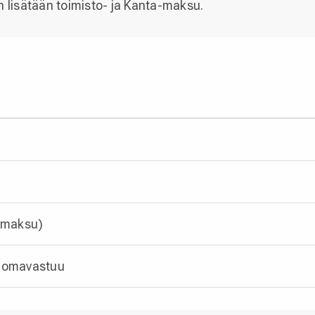
n lisätään toimisto- ja Kanta-maksu.
a-maksu)
an omavastuu