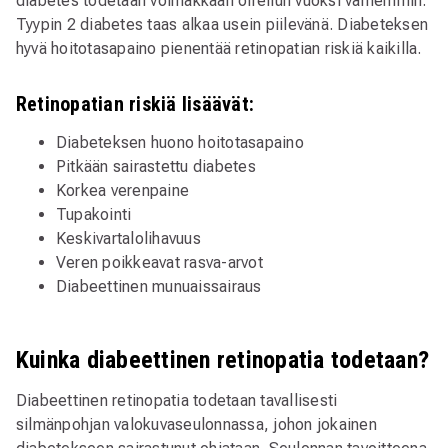
diabetes todetaan voimakkaan oireilun vuoksi varhemmin.
Tyypin 2 diabetes taas alkaa usein piilevänä. Diabeteksen
hyvä hoitotasapaino pienentää retinopatian riskiä kaikilla.
Retinopatian riskiä lisäävät:
Diabeteksen huono hoitotasapaino
Pitkään sairastettu diabetes
Korkea verenpaine
Tupakointi
Keskivartalolihavuus
Veren poikkeavat rasva-arvot
Diabeettinen munuaissairaus
Kuinka diabeettinen retinopatia todetaan?
Diabeettinen retinopatia todetaan tavallisesti
silmänpohjan valokuvaseulonnassa, johon jokainen