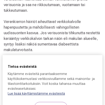
verisuonia ja saa ne rikkoutumaan, vuotamaan tai
tukkeutumaan.
Verenkierron häiriöt aiheuttavat verkkokalvolle
hapenpuutetta ja mahdollisesti vahingollisten
uudissuonten kasvua. Jos verisuonista tihkunutta nestettä
kerääntyy verkkokalvon tarkan näön eli makulan alueelle,
syntyy lisäksi näköä sumentavaa diabeettista
makulaturvotusta.
Mikäli verensokeri on jatkuvasti koholla, diabeettinen
retinopatia ja makulaturvotus heikentävät ajan myötä
Tietoa evästeistä
näköä.
Käytämme evästeitä parantaaksemme
käyttökokemustasi verkkosivuillamme sekä mainonta- ja
tilastointitarkoituksiin. Voit koska tahansa muuttaa
evästeasetuksiasi.
Lue lisää käyttämistämme evästeistä