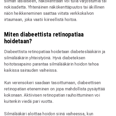
silmän lasiaiseen, näkökenttään voi tulla varjostumia tai
nokisadetta. Yhtenäinen näkökenttäpuutos tai äkillinen
näön heikkeneminen saattaa viitata verkkokalvon
irtaumaan, joka vaatii kiireellistä hoitoa.
Miten diabeettista retinopatiaa
hoidetaan?
Diabeettista retinopatiaa hoidetaan diabeteslääkärin ja
silmälääkärin yhteistyönä. Hyvä diabeteksen
hoitotasapaino parantaa silmälääkärin hoidon tehoa
kaikissa sairauden vaiheissa.
Kun verensokeri saadaan tasoittumaan, diabeettisen
retinopatian eteneminen on jopa mahdollista pysäyttää
kokonaan. Aktiivisen retinopatian rauhoittuminen voi
kuitenkin viedä pari vuotta.
Silmälääkäri aloittaa hoidon siinä vaiheessa, kun