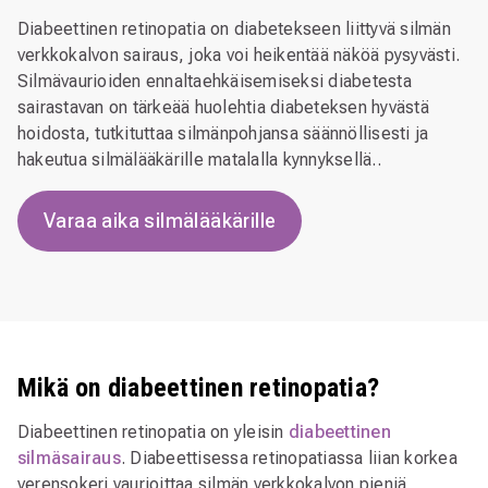
Diabeettinen retinopatia on diabetekseen liittyvä silmän
verkkokalvon sairaus, joka voi heikentää näköä pysyvästi.
Silmävaurioiden ennaltaehkäisemiseksi diabetesta
sairastavan on tärkeää huolehtia diabeteksen hyvästä
hoidosta, tutkituttaa silmänpohjansa säännöllisesti ja
hakeutua silmälääkärille matalalla kynnyksellä..
Varaa aika silmälääkärille
Mikä on diabeettinen retinopatia?
Diabeettinen retinopatia on yleisin
diabeettinen
silmäsairaus
. Diabeettisessa retinopatiassa liian korkea
verensokeri vaurioittaa silmän verkkokalvon pieniä