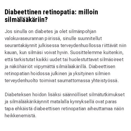
Diabeettinen retinopatia: milloin
silmälääkäriin?
Jos sinulla on diabetes ja olet silmänpohjan
valokuvaseurannan piirissä, sinulle suunnitellut
seurantakäynnit julkisessa terveydenhuollossa riittävät niin
kauan, kun silmäsi voivat hyvin. Suosittelemme kuitenkin,
että tarkistutat kaikki uudet tai huolestuttavat silmäoireet
ja näköhäiriöt viipymättä silmälääkärillä. Diabeettisen
retinopatian hoidossa julkinen ja yksityinen silmien
terveydenhuolto toimivat saumattomassa yhteistyössä.
Diabeteksen hoidon lisäksi säännölliset silmätutkimukset
ja silmälääkärikäynnit matalalla kynnyksellä ovat paras
tapa ehkäistä diabeettisen retinopatian aiheuttamaa näön
heikkenemistä.