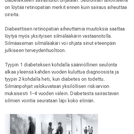
diabetekseen sairastunut ohjataan. Seulonnan tavoitteena
on löytää retinopatian merkit ennen kuin sairaus aiheuttaa
oireita.
Diabeettisen retinopatian aiheuttamia muutoksia saattaa
löytyä myös yksityisen silmälääkärin vastaanotolla.
Silmäaseman silmälääkäri voi ohjata sinut eteenpäin
julkiseen terveydenhuoltoon.
Tyypin 1 diabeteksen kohdalla säännöllinen seulonta
alkaa yleensä kahden vuoden kuluttua diagnoosista ja
tyypin 2 kohdalla heti, kun diabetes on todettu.
Silmänpohjat valokuvataan yksilöllisen riskiarvion
mukaisesti 1–4 vuoden välein. Diabetesta sairastavan
silmien vointia seurataan läpi koko eliniän.