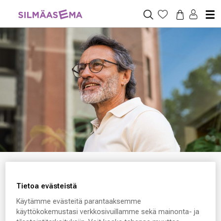
Tietoa evästeistä
Tietoa silmistä ja näkemisestä
Käytämme evästeitä parantaaksemme
käyttökokemustasi verkkosivuillamme sekä mainonta- ja