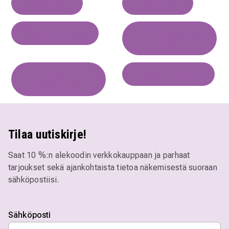
Näköhäiriöt
Silmäoireet
Silmien terveys
Urheilu ja vapaa-
aika
Trendit ja
Lapset ja nuoret
inspiraatio
Tilaa uutiskirje!
Saat 10 %:n alekoodin verkkokauppaan ja parhaat
tarjoukset sekä ajankohtaista tietoa näkemisestä suoraan
sähköpostiisi.
Sähköposti