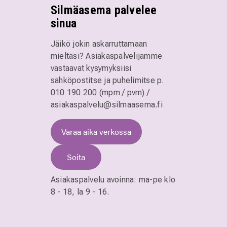
Silmäasema palvelee
sinua
Jäikö jokin askarruttamaan
mieltäsi? Asiakaspalvelijamme
vastaavat kysymyksiisi
sähköpostitse ja puhelimitse
p.
010 190 200 (mpm / pvm)
/
asiakaspalvelu@silmaasema.fi
Varaa aika verkossa
Soita
Asiakaspalvelu avoinna:
ma-pe klo
8 - 18,
la 9 - 16.