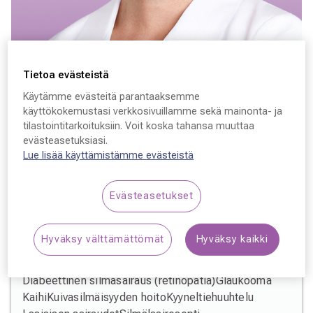
Varaa aika
Tietoa evästeistä
Käytämme evästeitä parantaaksemme
Ulla Lahtela
käyttökokemustasi verkkosivuillamme sekä mainonta- ja
tilastointitarkoituksiin. Voit koska tahansa muuttaa
Lääkäri, silmätautien erikoislääkäri
evästeasetuksiasi.
Lue lisää käyttämistämme evästeistä
Evästeasetukset
Erikoisosaaminen
Hyväksy välttämättömät
Hyväksy kaikki
Silmäsairaudet
Diabeettinen silmäsairaus (retinopatia)
Glaukooma
Kaihi
Kuivasilmäisyyden hoito
Kyyneltiehuuhtelu