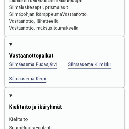
Lasiaisen sairaudet
Silmälasiresepti
Silmälasiresepti, prismalasit
Silmäpohjan ikärappeuma
Vastaanotto
Vastaanotto, lähetteellä
Vastaanotto, maksusitoumuksella
Vastaanottopaikat
Silmäasema Pudasjärvi
Silmäasema Kiiminki
Silmäasema Kemi
Kielitaito ja ikäryhmät
Kielitaito
Suomi
Ruotsi
Englanti