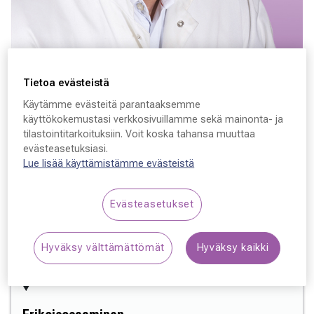
Varaa aika
Tietoa evästeistä
Juha Lehtosalo
Käytämme evästeitä parantaaksemme
käyttökokemustasi verkkosivuillamme sekä mainonta- ja
tilastointitarkoituksiin. Voit koska tahansa muuttaa
Lääketieteen tohtori, Silmäkirurgi, Lääkäri, silmätautien
evästeasetuksiasi.
erikoislääkäri
Lue lisää käyttämistämme evästeistä
Huomioithan, että en tällä hetkellä ota vastaan uusia
Evästeasetukset
potilaita. Leikattujen potilaiden jälkitarkastukset alle 2
vuotta leikkauksesta.
Hyväksy välttämättömät
Hyväksy kaikki