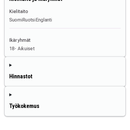
Kielitaito
Suomi
Ruotsi
Englanti
Ikäryhmät
18- Aikuiset
Hinnastot
Työkokemus