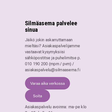
Silmäasema palvelee
sinua
Jäikö jokin askarruttamaan
mieltäsi? Asiakaspalvelijamme
vastaavat kysymyksiisi
sähköpostitse ja puhelimitse
p.
010 190 200 (mpm / pvm)
/
asiakaspalvelu@silmaasema.fi
Varaa aika verkossa
Soita
Asiakaspalvelu avoinna:
ma-pe klo