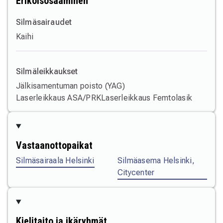
Erikoisosaaminen
Silmäsairaudet
Kaihi
Silmäleikkaukset
Jälkisamentuman poisto (YAG)
Laserleikkaus ASA/PRK
Laserleikkaus Femtolasik
Vastaanottopaikat
Silmäsairaala Helsinki
Silmäasema Helsinki,
Citycenter
Kielitaito ja ikäryhmät