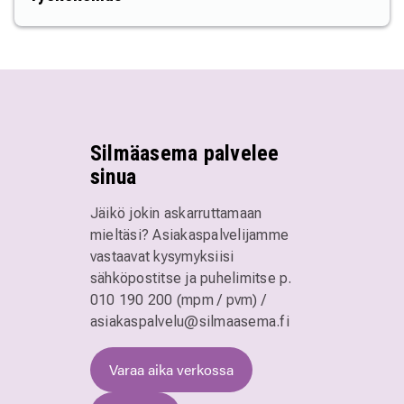
Silmäasema palvelee
sinua
Jäikö jokin askarruttamaan
mieltäsi? Asiakaspalvelijamme
vastaavat kysymyksiisi
sähköpostitse ja puhelimitse
p.
010 190 200 (mpm / pvm)
/
asiakaspalvelu@silmaasema.fi
Varaa aika verkossa