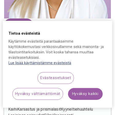
Varaa aika
Tietoa evästeistä
Merja Raumanni-Mäkynen
Käytämme evästeitä parantaaksemme
käyttökokemustasi verkkosivuillamme sekä mainonta- ja
Lääkäri, silmätautien erikoislääkäri
tilastointitarkoituksiin. Voit koska tahansa muuttaa
evästeasetuksiasi.
Lue lisää käyttämistämme evästeistä
Evästeasetukset
Erikoisosaaminen
Hyväksy välttämättömät
Hyväksy kaikki
Silmäsairaudet
Diabeettinen silmäsairaus (retinopatia)
Glaukooma
Kaihi
Karsastus ja prismalasit
Kyyneltiehuuhtelu