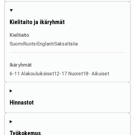
Kielitaito ja ikäryhmät
Kielitaito
Suomi
Ruotsi
Englanti
Saksa
Italia
Ikäryhmät
6-11 Alakouluikäiset
12-17 Nuoret
18- Aikuiset
Hinnastot
Työkokemus