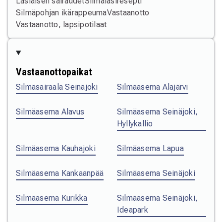
Lasiaisen sairaudet
Silmälasiresepti
Silmäpohjan ikärappeuma
Vastaanotto
Vastaanotto, lapsipotilaat
Vastaanottopaikat
Silmäsairaala Seinäjoki
Silmäasema Alajärvi
Silmäasema Alavus
Silmäasema Seinäjoki,
Hyllykallio
Silmäasema Kauhajoki
Silmäasema Lapua
Silmäasema Kankaanpää
Silmäasema Seinäjoki
Silmäasema Kurikka
Silmäasema Seinäjoki,
Ideapark