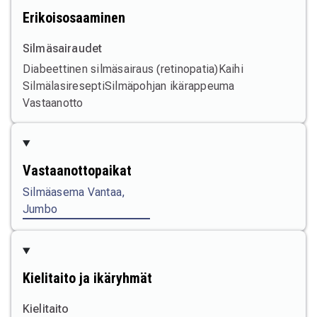
Erikoisosaaminen
Silmäsairaudet
Diabeettinen silmäsairaus (retinopatia)
Kaihi
Silmälasiresepti
Silmäpohjan ikärappeuma
Vastaanotto
Vastaanottopaikat
Silmäasema Vantaa,
Jumbo
Kielitaito ja ikäryhmät
Kielitaito