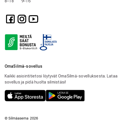
8–18 9–16
OmaSilmä-sovellus
Kaikki asiointitietosi löytyvät OmaSilmä-sovelluksesta. Lataa
sovellus ja pidä huolta silmistäsi!
© Silmäasema
2026