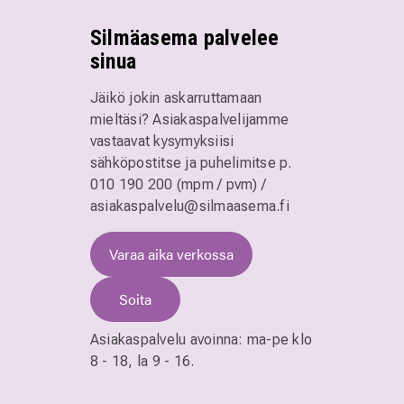
Silmäasema palvelee
sinua
Jäikö jokin askarruttamaan
mieltäsi? Asiakaspalvelijamme
vastaavat kysymyksiisi
sähköpostitse ja puhelimitse
p.
010 190 200 (mpm / pvm)
/
asiakaspalvelu@silmaasema.fi
Varaa aika verkossa
Soita
Asiakaspalvelu avoinna:
ma-pe klo
8 - 18,
la 9 - 16.