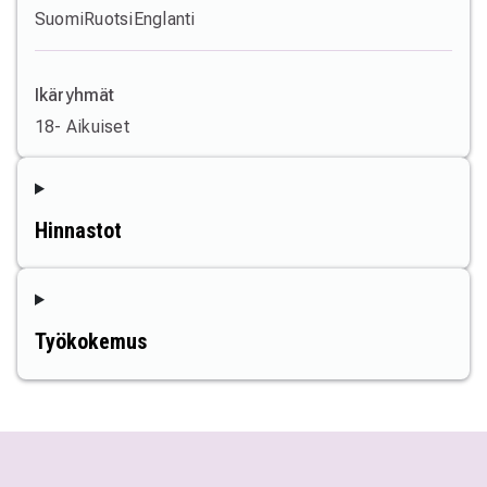
Suomi
Ruotsi
Englanti
Ikäryhmät
18- Aikuiset
Hinnastot
Työkokemus