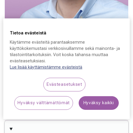
Varaa aika
Tietoa evästeistä
Käytämme evästeitä parantaaksemme
Olli Ala-Fossi
käyttökokemustasi verkkosivuillamme sekä mainonta- ja
tilastointitarkoituksiin. Voit koska tahansa muuttaa
Lääkäri, silmätautien erikoislääkäri
evästeasetuksiasi.
Lue lisää käyttämistämme evästeistä
Valmistuin silmätautien erikoislääkäriksi lokakuussa
2022. Työskentelen Etelä-Pohjanmaan
Evästeasetukset
Sairaanhoitopiirissä kliinisessä työssä sekä Helsingin ja
Uudenmaan Sairaanhoitopiirissä koulutuslääkärinä. Teen
väitöskirjaa sarveiskalvonsiirtoihin liittyen.
Hyväksy välttämättömät
Hyväksy kaikki