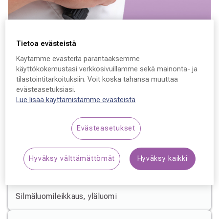
Tietoa evästeistä
Varaa aika
Käytämme evästeitä parantaaksemme
käyttökokemustasi verkkosivuillamme sekä mainonta- ja
Minna Ristiniemi
tilastointitarkoituksiin. Voit koska tahansa muuttaa
evästeasetuksiasi.
Plastiikkakirurgi
Lue lisää käyttämistämme evästeistä
Evästeasetukset
Hyväksy välttämättömät
Hyväksy kaikki
Erikoisosaaminen
Silmäleikkaukset
Silmäluomileikkaus, yläluomi