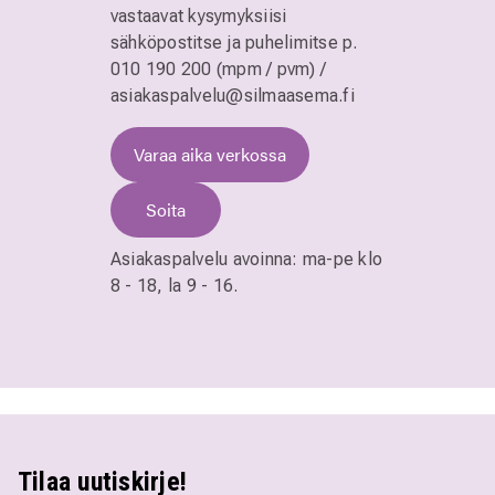
vastaavat kysymyksiisi
sähköpostitse ja puhelimitse
p.
010 190 200 (mpm / pvm)
/
asiakaspalvelu@silmaasema.fi
Varaa aika verkossa
Soita
Asiakaspalvelu avoinna:
ma-pe klo
8 - 18,
la 9 - 16.
Tilaa uutiskirje!