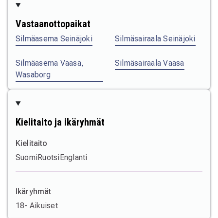
Vastaanottopaikat
Silmäasema Seinäjoki
Silmäsairaala Seinäjoki
Silmäasema Vaasa,
Silmäsairaala Vaasa
Wasaborg
Kielitaito ja ikäryhmät
Kielitaito
Suomi
Ruotsi
Englanti
Ikäryhmät
18- Aikuiset