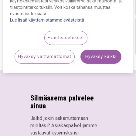
käyttökokemustasi verkkosivuillamme sekä mainonta- ja
tilastointitarkoituksiin. Voit koska tahansa muuttaa
evästeasetuksiasi.
Lue lisää käyttämistämme evästeistä
Evästeasetukset
Varaa aika
Hyväksy välttämättömät
Hyväksy kaikki
Silmäasema palvelee
sinua
Jäikö jokin askarruttamaan
mieltäsi? Asiakaspalvelijamme
vastaavat kysymyksiisi