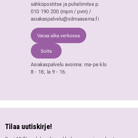
sähköpostitse ja puhelimitse
p.
010 190 200 (mpm / pvm)
/
asiakaspalvelu@silmaasema.fi
Varaa aika verkossa
Soita
Asiakaspalvelu avoinna:
ma-pe klo
8 - 18,
la 9 - 16.
Tilaa uutiskirje!