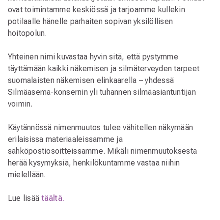
ovat toimintamme keskiössä ja tarjoamme kullekin
potilaalle hänelle parhaiten sopivan yksilöllisen
hoitopolun.
Yhteinen nimi kuvastaa hyvin sitä, että pystymme
täyttämään kaikki näkemisen ja silmäterveyden tarpeet
suomalaisten näkemisen elinkaarella – yhdessä
Silmäasema-konsernin yli tuhannen silmäasiantuntijan
voimin.
Käytännössä nimenmuutos tulee vähitellen näkymään
erilaisissa materiaaleissamme ja
sähköpostiosoitteissamme. Mikäli nimenmuutoksesta
herää kysymyksiä, henkilökuntamme vastaa niihin
mielellään.
Lue lisää
täältä.