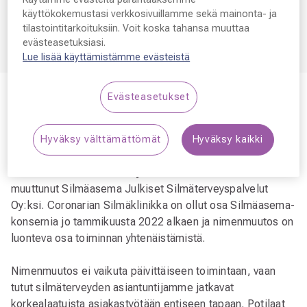
Silmäasemalta
käyttökokemustasi verkkosivuillamme sekä mainonta- ja
tilastointitarkoituksiin. Voit koska tahansa muuttaa
evästeasetuksiasi.
Lue lisää käyttämistämme evästeistä
Evästeasetukset
Coronaria Silmäklinikka on nyt
osa Silmäasemaa
Hyväksy välttämättömät
Hyväksy kaikki
Coronaria Silmäklinikka Oy:n nimi on vuoden vaihteessa
muuttunut Silmäasema Julkiset Silmäterveyspalvelut
Oy:ksi. Coronarian Silmäklinikka on ollut osa Silmäasema-
konsernia jo tammikuusta 2022 alkaen ja nimenmuutos on
luonteva osa toiminnan yhtenäistämistä.
Nimenmuutos ei vaikuta päivittäiseen toimintaan, vaan
tutut silmäterveyden asiantuntijamme jatkavat
korkealaatuista asiakastyötään entiseen tapaan. Potilaat