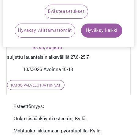
0207 122 233
Evästeasetukset
hameenlinna.prisma@silmaasema.fi
Hyväksy välttämättömät
Hyväksy kaikki
ma-pe, 9-18, la, 10-
16, su, suljettu
suljettu lauantaisin aikavälillä 27.6-25.7.
10.7.2026 Avoinna 10-18
KATSO PALVELUT JA HINNAT
Esteettömyys:
Onko sisäänkäynti esteetön; Kyllä.
Mahtuuko liikkumaan pyörätuolilla; Kyllä.