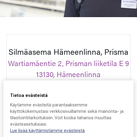
Silmäasema Hämeenlinna, Prisma
Wartiamäentie 2, Prisman liiketila E 9
13130, Hämeenlinna
Finland
Tietoa evästeistä
VARAA AIKA
Käytämme evästeitä parantaaksemme
käyttökokemustasi verkkosivuillamme sekä mainonta- ja
tilastointitarkoituksiin. Voit koska tahansa muuttaa
Ota yhteyttä
evästeasetuksiasi.
Lue lisää käyttämistämme evästeistä