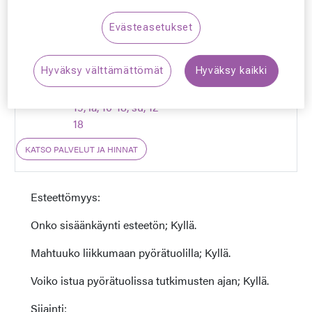
0207 608 636
Evästeasetukset
helsinki.hertsi@silmaasema.fi
Hyväksy välttämättömät
Hyväksy kaikki
ma-pe, 10-
19, la, 10-18, su, 12-
18
KATSO PALVELUT JA HINNAT
Esteettömyys:
Onko sisäänkäynti esteetön; Kyllä.
Mahtuuko liikkumaan pyörätuolilla; Kyllä.
Voiko istua pyörätuolissa tutkimusten ajan; Kyllä.
Sijainti: