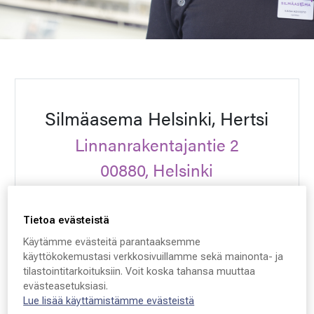
Silmäasema Helsinki, Hertsi
Linnanrakentajantie 2
00880, Helsinki
Finland
Tietoa evästeistä
VARAA AIKA
Käytämme evästeitä parantaaksemme
käyttökokemustasi verkkosivuillamme sekä mainonta- ja
tilastointitarkoituksiin. Voit koska tahansa muuttaa
Ota yhteyttä
evästeasetuksiasi.
Lue lisää käyttämistämme evästeistä