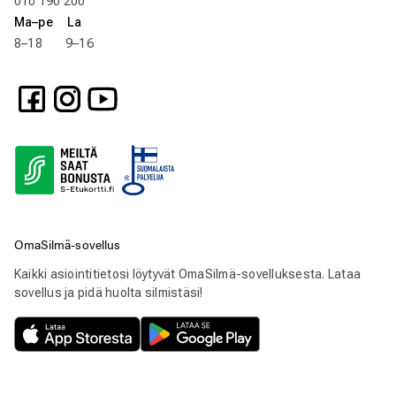
010 190 200
Ma–pe La
8–18 9–16
OmaSilmä-sovellus
Kaikki asiointitietosi löytyvät OmaSilmä-sovelluksesta. Lataa
sovellus ja pidä huolta silmistäsi!