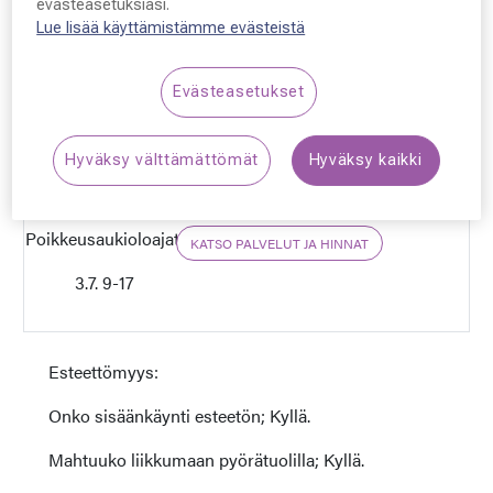
evästeasetuksiasi.
Lue lisää käyttämistämme evästeistä
0207 608 770
Evästeasetukset
jyvaskyla.palokka@silmaasema.fi
Hyväksy välttämättömät
Hyväksy kaikki
ma-pe, 9-18, la, 10-
16, su, suljettu
Poikkeusaukioloajat:
KATSO PALVELUT JA HINNAT
3.7. 9-17
Esteettömyys:
Onko sisäänkäynti esteetön; Kyllä.
Mahtuuko liikkumaan pyörätuolilla; Kyllä.