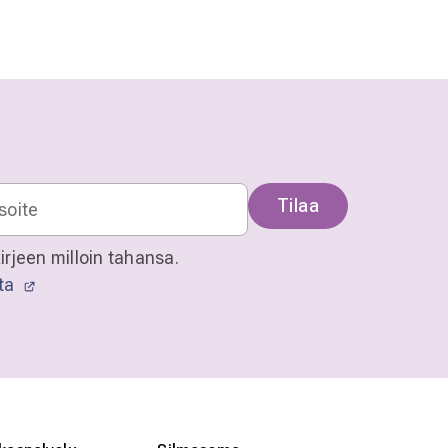
Tilaa
irjeen milloin tahansa.
sta