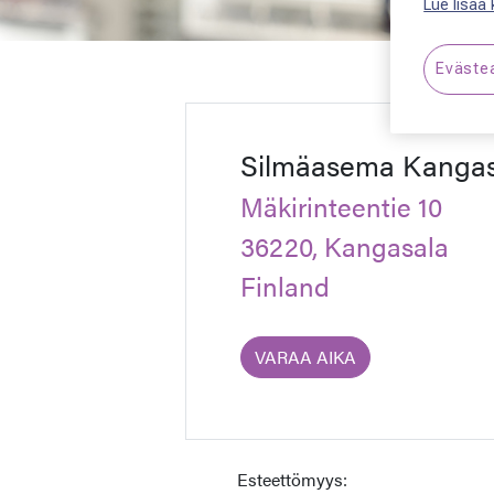
Lue lisää
Eväste
Silmäasema Kangas
Mäkirinteentie 10
36220, Kangasala
Finland
VARAA AIKA
Esteettömyys: