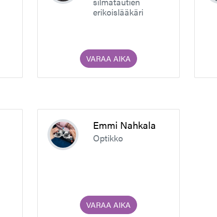
silmätautien
erikoislääkäri
VARAA AIKA
o
Emmi Nahkala
Optikko
VARAA AIKA