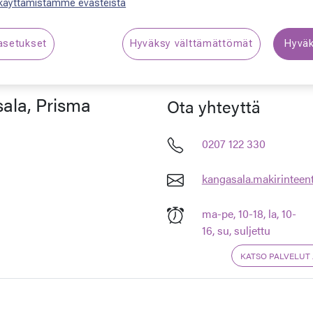
 käyttämistämme evästeistä
asetukset
Hyväksy välttämättömät
Hyväk
ala, Prisma
Ota yhteyttä
0207 122 330
kangasala.makirinteen
ma-pe, 10-18, la, 10-
16, su, suljettu
KATSO PALVELUT 