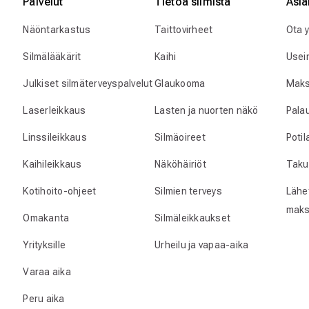
Palvelut
Tietoa silmistä
Asia
Näöntarkastus
Taittovirheet
Ota 
Silmälääkärit
Kaihi
Usei
Julkiset silmäterveyspalvelut
Glaukooma
Maks
Laserleikkaus
Lasten ja nuorten näkö
Pala
Linssileikkaus
Silmäoireet
Poti
Kaihileikkaus
Näköhäiriöt
Taku
Kotihoito-ohjeet
Silmien terveys
Lähet
maks
Omakanta
Silmäleikkaukset
Yrityksille
Urheilu ja vapaa-aika
Varaa aika
Peru aika