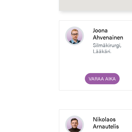
Joona
Ahvenainen
Silmäkirurgi,
Lääkäri,
silmätautien
erikoislääkäri
VARAA AIKA
Nikolaos
Arnautelis