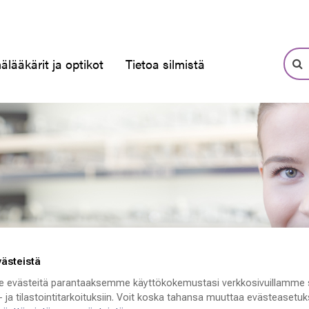
älääkärit ja optikot
Tietoa silmistä
västeistä
 evästeitä parantaaksemme käyttökokemustasi verkkosivuillamme 
 ja tilastointitarkoituksiin. Voit koska tahansa muuttaa evästeasetuks