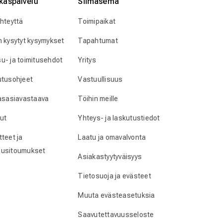
kaspalvelu
Silmӓasema
yhteyttä
Toimipaikat
n kysytyt kysymykset
Tapahtumat
u- ja toimitusehdot
Yritys
utusohjeet
Vastuullisuus
lasasiavastaava
Töihin meille
ut
Yhteys- ja laskutustiedot
teet ja
Laatu ja omavalvonta
usitoumukset
Asiakastyytyväisyys
Tietosuoja ja evästeet
Muuta evästeasetuksia
Saavutettavuusseloste