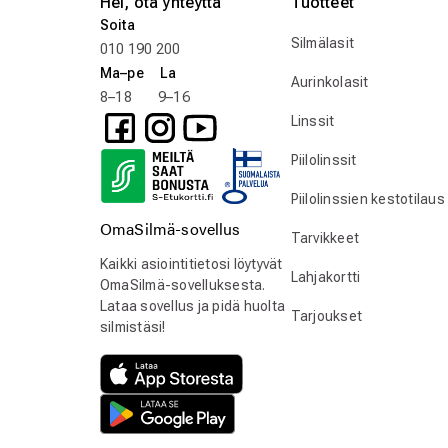
Hei, ota yhteyttä
Tuotteet
Soita
Silmälasit
010 190 200
Ma–pe La
Aurinkolasit
8–18 9–16
Linssit
Piilolinssit
Piilolinssien kestotilaus
OmaSilmä-sovellus
Tarvikkeet
Kaikki asiointitietosi löytyvät
Lahjakortti
OmaSilmä-sovelluksesta.
Lataa sovellus ja pidä huolta
Tarjoukset
silmistäsi!