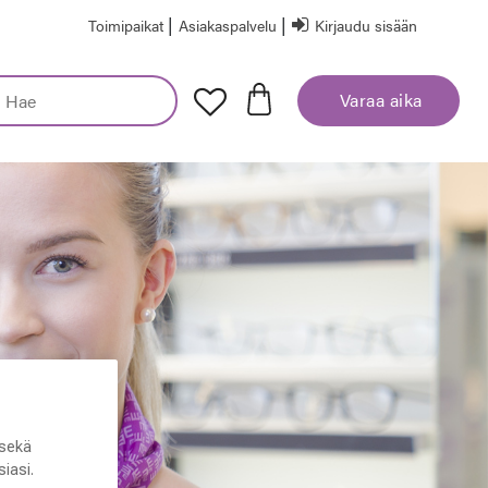
|
|
Toimipaikat
Asiakaspalvelu
Kirjaudu sisään
Varaa aika
sekä
iasi.