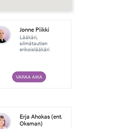
Jonne Piikki
Lääkäri,
silmätautien
erikoislääkäri
VARAA AIKA
Erja Ahokas (ent.
Oksman)