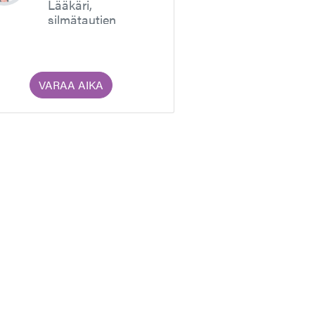
Lääkäri,
silmätautien
erikoislääkäri
VARAA AIKA