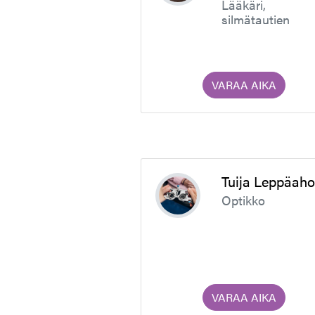
Lääkäri,
silmätautien
erikoislääkäri
VARAA AIKA
Tuija Leppäah
Optikko
VARAA AIKA