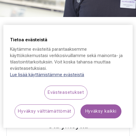
Tietoa evästeistä
Silmäasema Kempele, Kauppatie
Käytämme evästeitä parantaaksemme
käyttökokemustasi verkkosivuillamme sekä mainonta- ja
Kauppatie 2
tilastointitarkoituksiin. Voit koska tahansa muuttaa
evästeasetuksiasi.
90440, Kempele
Lue lisää käyttämistämme evästeistä
Finland
Evästeasetukset
VARAA AIKA
Hyväksy välttämättömät
Hyväksy kaikki
Ota yhteyttä