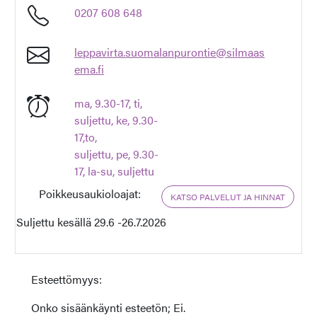
0207 608 648
leppavirta.suomalanpurontie@silmaas
ema.fi
ma, 9.30-17, ti,
suljettu, ke, 9.30-
17,to,
suljettu, pe, 9.30-
17, la-su, suljettu
Poikkeusaukioloajat:
KATSO PALVELUT JA HINNAT
Suljettu kesällä 29.6 -26.7.2026
Esteettömyys:
Onko sisäänkäynti esteetön; Ei.