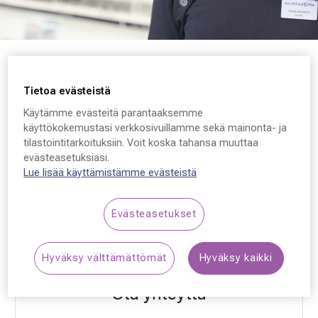
Tietoa evästeistä
Silmäasema Leppävirta
Käytämme evästeitä parantaaksemme
käyttökokemustasi verkkosivuillamme sekä mainonta- ja
Suomalanpurontie 18
tilastointitarkoituksiin. Voit koska tahansa muuttaa
evästeasetuksiasi.
79100, Leppävirta
Lue lisää käyttämistämme evästeistä
Finland
Evästeasetukset
VARAA AIKA
Hyväksy välttämättömät
Hyväksy kaikki
Ota yhteyttä