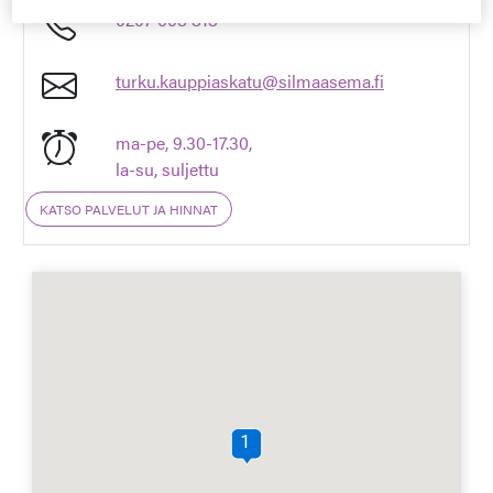
0207 608 818
turku.kauppiaskatu@silmaasema.fi
ma-pe, 9.30-17.30,
la-su, suljettu
KATSO PALVELUT JA HINNAT
1