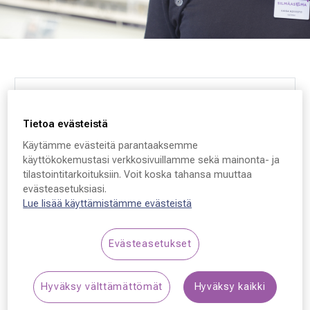
Silmäasema Turku, Kauppiaskatu
Tietoa evästeistä
Kauppiaskatu 10
Käytämme evästeitä parantaaksemme
käyttökokemustasi verkkosivuillamme sekä mainonta- ja
20100, Turku
tilastointitarkoituksiin. Voit koska tahansa muuttaa
Finland
evästeasetuksiasi.
Lue lisää käyttämistämme evästeistä
VARAA AIKA
Evästeasetukset
Ota yhteyttä
Hyväksy välttämättömät
Hyväksy kaikki