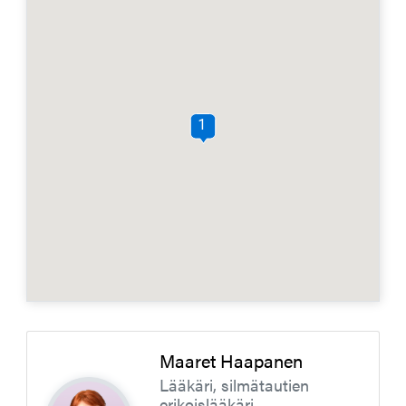
1
Maaret Haapanen
Lääkäri, silmätautien
erikoislääkäri