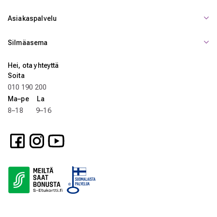
Asiakaspalvelu
Silmäasema
Hei, ota yhteyttä
Soita
010 190 200
Ma–pe La
8–18 9–16