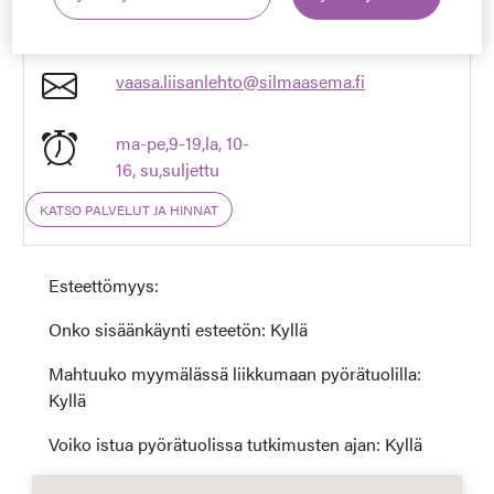
0207 608 674
vaasa.liisanlehto@silmaasema.fi
ma-pe,9-19,la, 10-
16, su,suljettu
KATSO PALVELUT JA HINNAT
Esteettömyys:
Onko sisäänkäynti esteetön: Kyllä
Mahtuuko myymälässä liikkumaan pyörätuolilla:
Kyllä
Voiko istua pyörätuolissa tutkimusten ajan: Kyllä