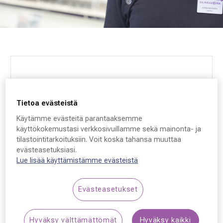
Silmäasema Vaasa, Liisanlehto
Elementtitehtaantie 1
Tietoa evästeistä
65380, Vaasa
Käytämme evästeitä parantaaksemme
käyttökokemustasi verkkosivuillamme sekä mainonta- ja
Finland
tilastointitarkoituksiin. Voit koska tahansa muuttaa
evästeasetuksiasi.
Lue lisää käyttämistämme evästeistä
VARAA AIKA
Evästeasetukset
Ota yhteyttä
Hyväksy välttämättömät
Hyväksy kaikki