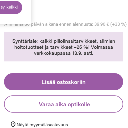
29,92 €
sy kaikki
Hinta alennettu
Alennettu hinta
39,90 €
Alin hinta 30 päivän aikana ennen alennusta: 39,90 € (+33 %)
Synttäriale: kaikki piilolinssitarvikkeet, silmien
hoitotuotteet ja tarvikkeet –25 %! Voimassa
verkkokaupassa 13.9. asti.
Lisää ostoskoriin
Varaa aika optikolle
location_on
Näytä myymäläsaatavuus