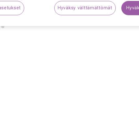
asetukset
Hyväksy välttämättömät
Hyväk