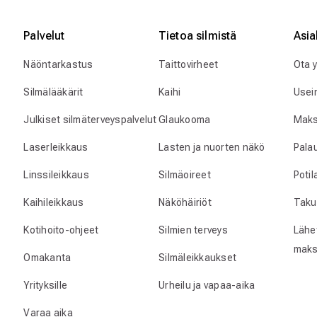
Palvelut
Tietoa silmistä
Asia
Näöntarkastus
Taittovirheet
Ota 
Silmälääkärit
Kaihi
Usei
Julkiset silmäterveyspalvelut
Glaukooma
Maks
Laserleikkaus
Lasten ja nuorten näkö
Pala
Linssileikkaus
Silmäoireet
Poti
Kaihileikkaus
Näköhäiriöt
Taku
Kotihoito-ohjeet
Silmien terveys
Lähet
maks
Omakanta
Silmäleikkaukset
Yrityksille
Urheilu ja vapaa-aika
Varaa aika