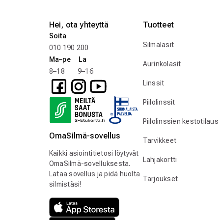
Hei, ota yhteyttä
Tuotteet
Soita
Silmälasit
010 190 200
Ma–pe La
Aurinkolasit
8–18 9–16
Linssit
Piilolinssit
Piilolinssien kestotilaus
OmaSilmä-sovellus
Tarvikkeet
Kaikki asiointitietosi löytyvät
Lahjakortti
OmaSilmä-sovelluksesta.
Lataa sovellus ja pidä huolta
Tarjoukset
silmistäsi!