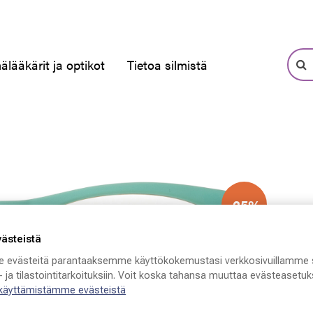
älääkärit ja optikot
Tietoa silmistä
-25%
västeistä
 evästeitä parantaaksemme käyttökokemustasi verkkosivuillamme 
 ja tilastointitarkoituksiin. Voit koska tahansa muuttaa evästeasetuks
S
 käyttämistämme evästeistä