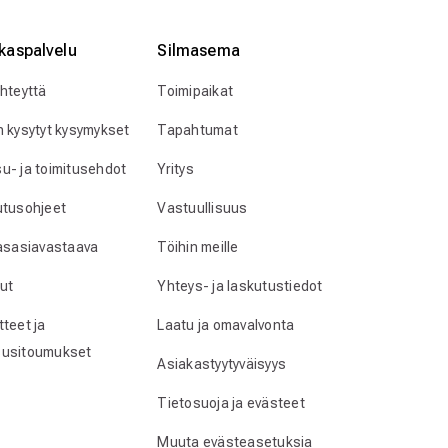
kaspalvelu
Silmӓasema
yhteyttä
Toimipaikat
n kysytyt kysymykset
Tapahtumat
u- ja toimitusehdot
Yritys
utusohjeet
Vastuullisuus
lasasiavastaava
Töihin meille
ut
Yhteys- ja laskutustiedot
teet ja
Laatu ja omavalvonta
usitoumukset
Asiakastyytyväisyys
Tietosuoja ja evästeet
Muuta evästeasetuksia