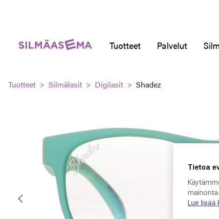
Tuotteet
Palvelut
Silm
Tuotteet
Silmälasit
Digilasit
Shadez
Tietoa e
Käytämme
mainonta-
Edellinen
Lue lisää