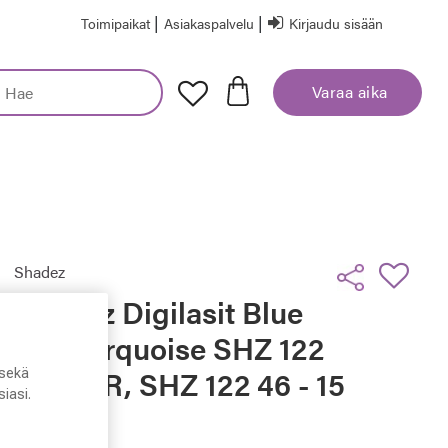
|
|
Toimipaikat
Asiakaspalvelu
Kirjaudu sisään
Varaa aika
Shadez
Shadez Digilasit Blue
Ray Turquoise SHZ 122
JUNIOR, SHZ 122 46 - 15
sekä
iasi.
- 119
euraava