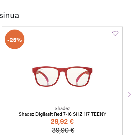
sinua
-25%
S
Shadez
Shadez Digilasit Red 7-16 SHZ 117 TEENY
29,92 €
Hinta alennettu
Alennettu hinta
39,90 €