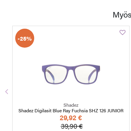
Myös
-25%
Edellinen
Shadez
Shadez Digilasit Blue Ray Fuchsia SHZ 126 JUNIOR
29,92 €
Hinta alennettu
Alennettu hinta
39,90 €