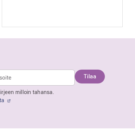
Tilaa
irjeen milloin tahansa.
sta