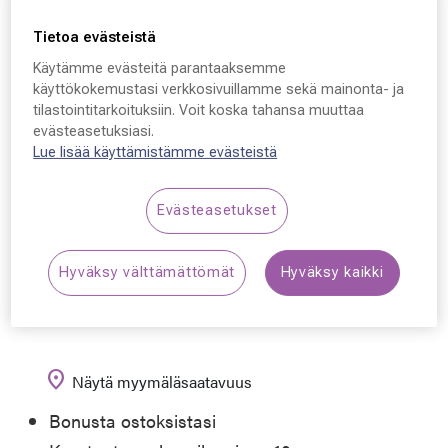
Tietoa evästeistä
SafeVision
Käytämme evästeitä parantaaksemme
käyttökokemustasi verkkosivuillamme sekä mainonta- ja
SafeVision Echo, BLAC
tilastointitarkoituksiin. Voit koska tahansa muuttaa
54 - 20 - 139
evästeasetuksiasi.
Lue lisää käyttämistämme evästeistä
50,00 €
Evästeasetukset
Hyväksy välttämättömät
Hyväksy kaikki
Varaa aika optikolle
location_on
Näytä myymäläsaatavuus
Bonusta ostoksistasi