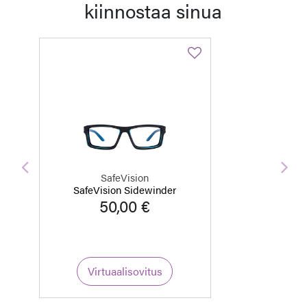
kiinnostaa sinua
Edellinen
Seu
SafeVision
SafeVision Sidewinder
50,00 €
Virtuaalisovitus