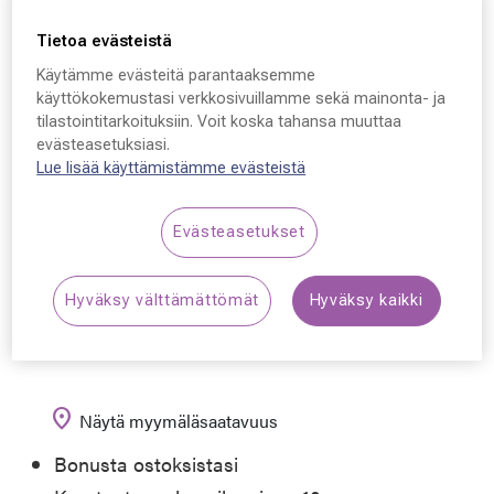
Tietoa evästeistä
SafeVision
Käytämme evästeitä parantaaksemme
käyttökokemustasi verkkosivuillamme sekä mainonta- ja
SafeVision SVSS11,
tilastointitarkoituksiin. Voit koska tahansa muuttaa
SILV 57 - 18 - 140
evästeasetuksiasi.
Lue lisää käyttämistämme evästeistä
50,00 €
Evästeasetukset
Hyväksy välttämättömät
Hyväksy kaikki
Varaa aika optikolle
location_on
Näytä myymäläsaatavuus
Bonusta ostoksistasi