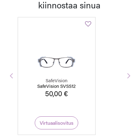
kiinnostaa sinua
Edellinen
Seu
SafeVision
SafeVision SVSS12
50,00 €
Virtuaalisovitus