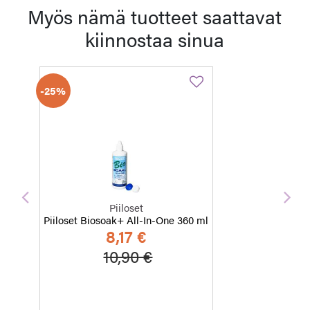
Myös nämä tuotteet saattavat
kiinnostaa sinua
-25%
Edellinen
Seu
Piiloset
Piiloset Biosoak+ All-In-One 360 ml
8,17 €
Hinta alennettu
Alennettu hinta
10,90 €