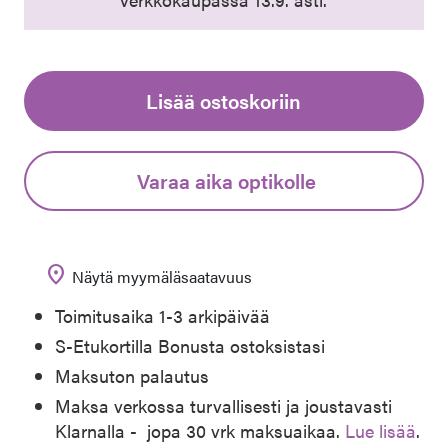
Lisää ostoskoriin
Varaa aika optikolle
location_on
Näytä myymäläsaatavuus
Toimitusaika 1-3 arkipäivää
S-Etukortilla Bonusta ostoksistasi
Maksuton palautus
Maksa verkossa turvallisesti ja joustavasti
Klarnalla - jopa 30 vrk maksuaikaa.
Lue lisää
.