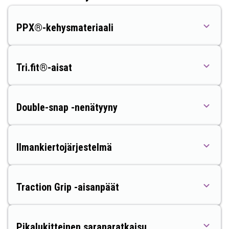
PPX®-kehysmateriaali
Tri.fit®-aisat
Double-snap -nenätyyny
Ilmankiertojärjestelmä
Traction Grip -aisanpäät
Pikalukitteinen saranaratkaisu