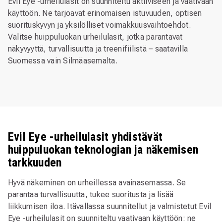
Evil Eye -urheilulasit on suunniteltu aktiiviseen ja vaativaan
käyttöön. Ne tarjoavat erinomaisen istuvuuden, optisen
suorituskyvyn ja yksilölliset voimakkuusvaihtoehdot.
Valitse huippuluokan urheilulasit, jotka parantavat
näkyvyyttä, turvallisuutta ja treenifiilistä – saatavilla
Suomessa vain Silmäasemalta.
Evil Eye -urheilulasit yhdistävät
huippuluokan teknologian ja näkemisen
tarkkuuden
Hyvä näkeminen on urheillessa avainasemassa. Se
parantaa turvallisuutta, tukee suoritusta ja lisää
liikkumisen iloa. Itävallassa suunnitellut ja valmistetut Evil
Eye -urheilulasit on suunniteltu vaativaan käyttöön: ne