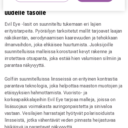
Urheilulasit, jotka nostavat suorituksesi
uudelle tasolle
Evil Eye -lasit on suunniteltu tukemaan eri lajien
erityistarpeita. Pyöräilyyn tarkoitetut mallit tarjoavat laajan
näkökentän, aerodynaamisen kaarevuuden ja tehokkaan
ilmanvaihdon, joka ehkäisee huurtumista. Juoksijoille
suunnitelluissa malleissa korostuvat kevyt rakenne ja
irrotettava otsapanta, joka estää hien valumisen silmiin ja
parantaa näkyvyyttä.
Golfiin suunnitelluissa linsseissä on erityinen kontrastia
parantava teknologia, joka helpottaa maaston muotojen ja
etäisyyksien hahmottamista. Vuoristo- ja
korkeapaikkalajeihin Evil Eye tarjoaa malleja, joissa on
lisäsuojaus voimakasta auringonpaistetta ja sinivaloa
vastaan. Vesilajien harrastajat hyötyvät polarisoiduista
linsseistä, jotka vähentävät veden pinnasta heijastuvaa
häikäisyä ja parantavat näkyvyyttä.