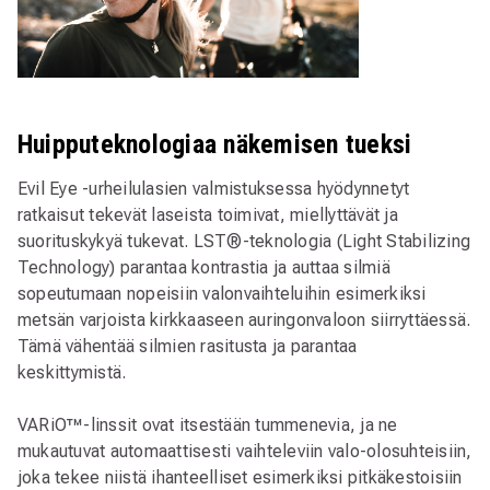
Huipputeknologiaa näkemisen tueksi
Evil Eye -urheilulasien valmistuksessa hyödynnetyt
ratkaisut tekevät laseista toimivat, miellyttävät ja
suorituskykyä tukevat. LST®-teknologia (Light Stabilizing
Technology) parantaa kontrastia ja auttaa silmiä
sopeutumaan nopeisiin valonvaihteluihin esimerkiksi
metsän varjoista kirkkaaseen auringonvaloon siirryttäessä.
Tämä vähentää silmien rasitusta ja parantaa
keskittymistä.
VARiO™-linssit ovat itsestään tummenevia, ja ne
mukautuvat automaattisesti vaihteleviin valo-olosuhteisiin,
joka tekee niistä ihanteelliset esimerkiksi pitkäkestoisiin