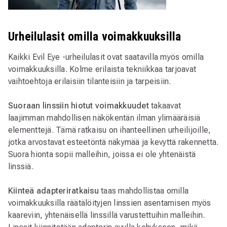
Urheilulasit omilla voimakkuuksilla
Kaikki Evil Eye -urheilulasit ovat saatavilla myös omilla
voimakkuuksilla. Kolme erilaista tekniikkaa tarjoavat
vaihtoehtoja erilaisiin tilanteisiin ja tarpeisiin.
Suoraan linssiin hiotut voimakkuudet
takaavat
laajimman mahdollisen näkökentän ilman ylimääräisiä
elementtejä. Tämä ratkaisu on ihanteellinen urheilijoille,
jotka arvostavat esteetöntä näkymää ja kevyttä rakennetta.
Suora hionta sopii malleihin, joissa ei ole yhtenäistä
linssiä.
Kiinteä adapteriratkaisu
taas mahdollistaa omilla
voimakkuuksilla räätälöityjen linssien asentamisen myös
kaareviin, yhtenäisellä linssillä varustettuihin malleihin.