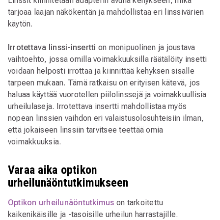
Linssit kiinnitetään adapterin avulla kehykseen, mikä
tarjoaa laajan näkökentän ja mahdollistaa eri linssivärien
käytön.
Irrotettava linssi-insertti
on monipuolinen ja joustava
vaihtoehto, jossa omilla voimakkuuksilla räätälöity insetti
voidaan helposti irrottaa ja kiinnittää kehyksen sisälle
tarpeen mukaan. Tämä ratkaisu on erityisen kätevä, jos
haluaa käyttää vuorotellen piilolinssejä ja voimakkuullisia
urheilulaseja. Irrotettava insertti mahdollistaa myös
nopean linssien vaihdon eri valaistusolosuhteisiin ilman,
että jokaiseen linssiin tarvitsee teettää omia
voimakkuuksia.
Varaa aika optikon
urheilunäöntutkimukseen
Optikon urheilunäöntutkimus
on tarkoitettu
kaikenikäisille ja -tasoisille urheilun harrastajille.