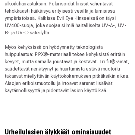
ulkoiluharrastuksiin. Polarisoidut linssit vähentävät
tehokkaasti häikäisyä erityisesti vesillä ja lumisissa
ympäristöissä. Kaikissa Evil Eye -linsseissä on täysi
UV400-suoja, joka suojaa silmiä haitalliselta UV-A-, UV-
B- ja UV-C-säteilyltä.
Myös kehyksissä on hyödynnetty teknologista
huippulaatua: PPX®-materiaali tekee kehyksistä erittäin
kevyet, mutta samalla joustavat ja kestävät. Tri.fit®-aisat,
säädettävät nenätyynyt ja huurtumista estävä muotoilu
takaavat miellyttävän käyttökokemuksen pitkäksikin aikaa.
Aisojen erikoismuotoilu ja irtoavat saranat lisäävät
käytännöllisyyttä ja pidentävät lasien käyttöikää.
Urheilulasien älykkäät ominaisuudet