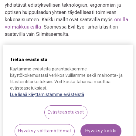
yhdistävät edistyksellisen teknologian, ergonomian ja
optisen huippulaadun yhteen täydellisesti toimivaan
kokonaisuuteen. Kaikki mallit ovat saatavilla myös
omilla
voimakkuuksilla
. Suomessa Evil Eye -urheilulasit on
saatavilla vain Silmäasemalta.
Tutustu mallistoon,
sovita virtuaalisesti
ja osta
lähimmästä myymälästä tai verkkokaupasta.
Tietoa evästeistä
Käytämme evästeitä parantaaksemme
käyttökokemustasi verkkosivuillamme sekä mainonta- ja
tilastointitarkoituksiin. Voit koska tahansa muuttaa
evästeasetuksiasi.
Lue lisää käyttämistämme evästeistä
Evästeasetukset
Hyväksy välttämättömät
Hyväksy kaikki