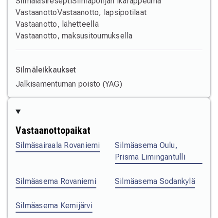
Silmälasiresepti
Silmäpohjan ikärappeuma
Vastaanotto
Vastaanotto, lapsipotilaat
Vastaanotto, lähetteellä
Vastaanotto, maksusitoumuksella
Silmäleikkaukset
Jälkisamentuman poisto (YAG)
Vastaanottopaikat
Silmäsairaala Rovaniemi
Silmäasema Oulu,
Prisma Limingantulli
Silmäasema Rovaniemi
Silmäasema Sodankylä
Silmäasema Kemijärvi