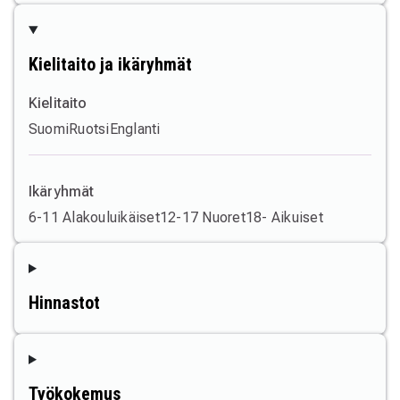
Kielitaito ja ikäryhmät
Kielitaito
Suomi
Ruotsi
Englanti
Ikäryhmät
6-11 Alakouluikäiset
12-17 Nuoret
18- Aikuiset
Hinnastot
Työkokemus