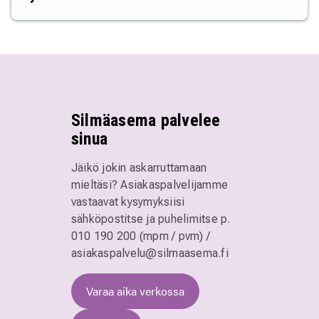
Silmäasema palvelee
sinua
Jäikö jokin askarruttamaan
mieltäsi? Asiakaspalvelijamme
vastaavat kysymyksiisi
sähköpostitse ja puhelimitse
p.
010 190 200 (mpm / pvm)
/
asiakaspalvelu@silmaasema.fi
Varaa aika verkossa