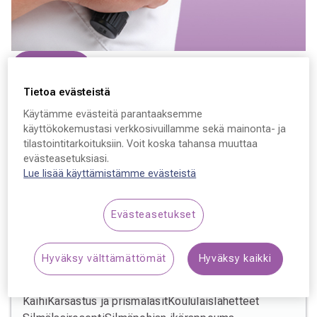
Varaa aika
Tietoa evästeistä
Marko Kervinen
Käytämme evästeitä parantaaksemme
käyttökokemustasi verkkosivuillamme sekä mainonta- ja
Lääketieteen tohtori, Lääkäri, silmätautien erikoislääkäri
tilastointitarkoituksiin. Voit koska tahansa muuttaa
evästeasetuksiasi.
Lue lisää käyttämistämme evästeistä
Evästeasetukset
Erikoisosaaminen
Hyväksy välttämättömät
Hyväksy kaikki
Silmäsairaudet
Diabeettinen silmäsairaus (retinopatia)
Glaukooma
Kaihi
Karsastus ja prismalasit
Koululaislähetteet