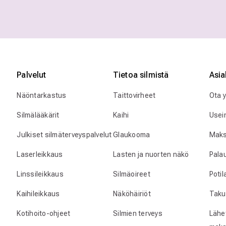
Palvelut
Tietoa silmistä
Asia
Näöntarkastus
Taittovirheet
Ota 
Silmälääkärit
Kaihi
Usei
Julkiset silmäterveyspalvelut
Glaukooma
Maks
Laserleikkaus
Lasten ja nuorten näkö
Pala
Linssileikkaus
Silmäoireet
Poti
Kaihileikkaus
Näköhäiriöt
Taku
Kotihoito-ohjeet
Silmien terveys
Lähet