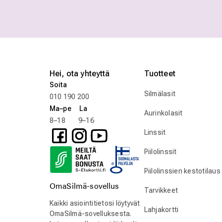
Hei, ota yhteyttä
Tuotteet
Soita
Silmälasit
010 190 200
Ma–pe La
Aurinkolasit
8–18 9–16
Linssit
Piilolinssit
Piilolinssien kestotilaus
OmaSilmä-sovellus
Tarvikkeet
Kaikki asiointitietosi löytyvät
Lahjakortti
OmaSilmä-sovelluksesta.