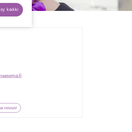
sy kaikki
lmaasema.fi
JA HINNAT