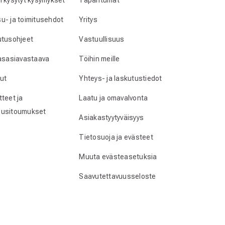
n kysytyt kysymykset
Tapahtumat
u- ja toimitusehdot
Yritys
utusohjeet
Vastuullisuus
lasasiavastaava
Töihin meille
ut
Yhteys- ja laskutustiedot
teet ja
Laatu ja omavalvonta
usitoumukset
Asiakastyytyväisyys
Tietosuoja ja evästeet
Muuta evästeasetuksia
Saavutettavuusseloste