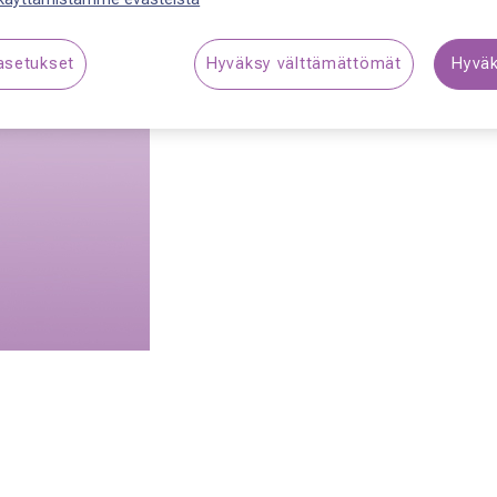
Varaa aika
asetukset
Hyväksy välttämättömät
Hyväk