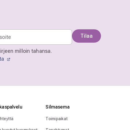
Tilaa
irjeen milloin tahansa.
sta
kaspalvelu
Silmӓasema
yhteyttä
Toimipaikat