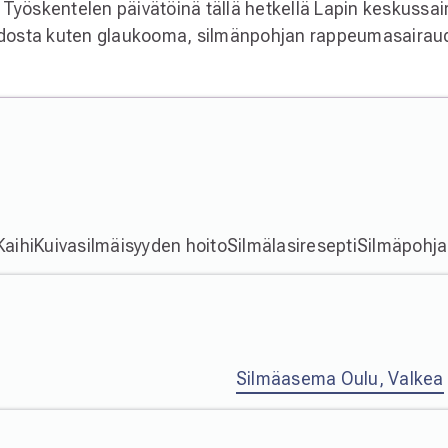
. Työskentelen päivätöinä tällä hetkellä Lapin keskussa
idosta kuten glaukooma, silmänpohjan rappeumasairaude
Kaihi
Kuivasilmäisyyden hoito
Silmälasiresepti
Silmäpohj
Silmäasema Oulu, Valkea