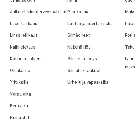
Silmälääkärit
Kaihi
Usei
Julkiset silmäterveyspalvelut
Glaukooma
Maks
Laserleikkaus
Lasten ja nuorten näkö
Pala
Linssileikkaus
Silmäoireet
Poti
Kaihileikkaus
Näköhäiriöt
Taku
Kotihoito-ohjeet
Silmien terveys
Lähet
maks
Omakanta
Silmäleikkaukset
Yrityksille
Urheilu ja vapaa-aika
Varaa aika
Peru aika
Hinnastot