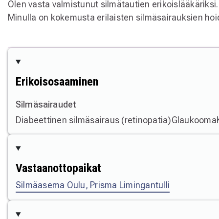
Olen vasta valmistunut silmätautien erikoislääkäriksi
Minulla on kokemusta erilaisten silmäsairauksien ho
Erikoisosaaminen
Silmäsairaudet
Diabeettinen silmäsairaus (retinopatia)
Glaukooma
Vastaanottopaikat
Silmäasema Oulu, Prisma Limingantulli