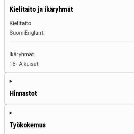
Kielitaito ja ikäryhmät
Kielitaito
Suomi
Englanti
Ikäryhmät
18- Aikuiset
Hinnastot
Työkokemus