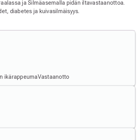
iraalassa ja Silmäasemalla pidän iltavastaanottoa.
t, diabetes ja kuivasilmäisyys.
an ikärappeuma
Vastaanotto