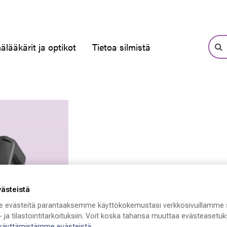
älääkärit ja optikot
Tietoa silmistä
västeistä
 evästeitä parantaaksemme käyttökokemustasi verkkosivuillamme 
 ja tilastointitarkoituksiin. Voit koska tahansa muuttaa evästeasetuks
 käyttämistämme evästeistä