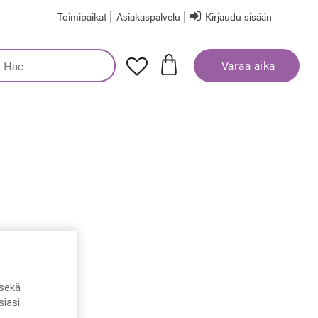
|
|
Toimipaikat
Asiakaspalvelu
Kirjaudu sisään
Varaa aika
sekä
iasi.