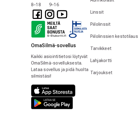
Aurinkolasit
8–18 9–16
Linssit
Piilolinssit
Piilolinssien kestotilaus
OmaSilmä-sovellus
Tarvikkeet
Kaikki asiointitietosi löytyvät
Lahjakortti
OmaSilmä-sovelluksesta.
Lataa sovellus ja pidä huolta
Tarjoukset
silmistäsi!