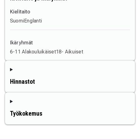
Kielitaito
Suomi
Englanti
Ikäryhmät
6-11 Alakouluikäiset
18- Aikuiset
Hinnastot
Työkokemus