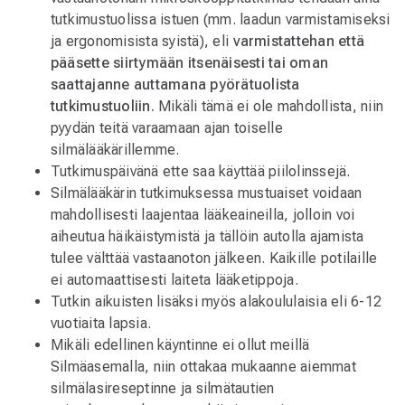
tutkimustuolissa istuen (mm. laadun varmistamiseksi
ja ergonomisista syistä), eli
varmistattehan että
pääsette siirtymään itsenäisesti tai oman
saattajanne auttamana pyörätuolista
tutkimustuoliin.
Mikäli tämä ei ole mahdollista, niin
pyydän teitä varaamaan ajan toiselle
silmälääkärillemme.
Tutkimuspäivänä ette saa käyttää piilolinssejä.
Silmälääkärin tutkimuksessa mustuaiset voidaan
mahdollisesti laajentaa lääkeaineilla, jolloin voi
aiheutua häikäistymistä ja tällöin autolla ajamista
tulee välttää vastaanoton jälkeen. Kaikille potilaille
ei automaattisesti laiteta lääketippoja.
Tutkin aikuisten lisäksi myös alakoululaisia eli 6-12
vuotiaita lapsia.
Mikäli edellinen käyntinne ei ollut meillä
Silmäasemalla, niin ottakaa mukaanne aiemmat
silmälasireseptinne ja silmätautien