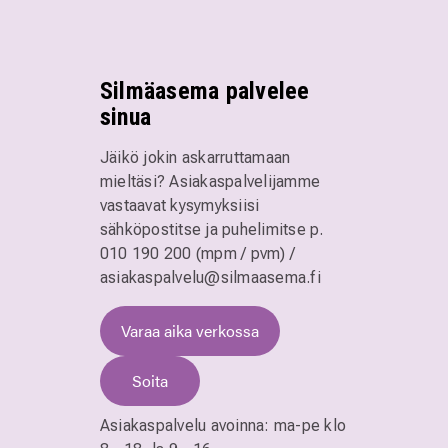
Silmäasema palvelee
sinua
Jäikö jokin askarruttamaan
mieltäsi? Asiakaspalvelijamme
vastaavat kysymyksiisi
sähköpostitse ja puhelimitse
p.
010 190 200 (mpm / pvm)
/
asiakaspalvelu@silmaasema.fi
Varaa aika verkossa
Soita
Asiakaspalvelu avoinna:
ma-pe klo