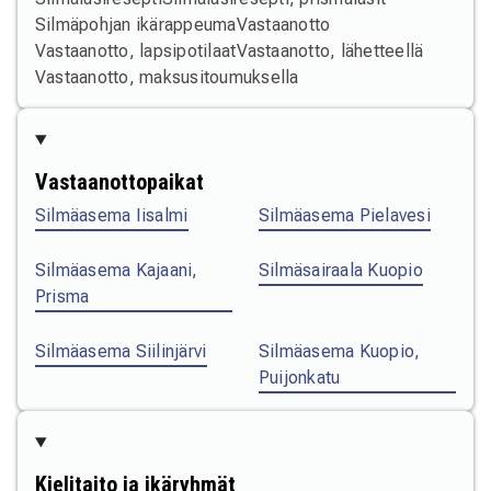
Silmäpohjan ikärappeuma
Vastaanotto
Vastaanotto, lapsipotilaat
Vastaanotto, lähetteellä
Vastaanotto, maksusitoumuksella
Vastaanottopaikat
Silmäasema Iisalmi
Silmäasema Pielavesi
Silmäasema Kajaani,
Silmäsairaala Kuopio
Prisma
Silmäasema Siilinjärvi
Silmäasema Kuopio,
Puijonkatu
Kielitaito ja ikäryhmät