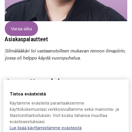
Varaa aika
Asiakaspalautteet
Silmälääkäri loi vastaanotolleen mukavan rennon ilmapiirin,
jossa oli helppo käydä vuoropuhelua.
Janne Kortelainen
Tietoa evästeistä
Lääkäri, silmätautien erikoislääkäri
Käytämme evästeitä parantaaksemme
käyttökokemustasi verkkosivuillamme sekä mainonta- ja
”Minulla on miltei 20 vuoden kokemus silmätaudeista ja
tilastointitarkoituksiin. Voit koska tahansa muuttaa
olen toiminut yksityissilmälääkärinä vuodesta 2012
evästeasetuksiasi.
alkaen. Pidän huolta ammatillisesta osaamisestani
Lue lisää käyttämistämme evästeistä
kouluttautumalla säännöllisesti. Vastaanotollani tutkin ja