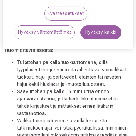
hoidan monenlaisia tavallisia silmäsairauksia sekä teen
silmien terveystarkastuksia ja silmälasimäärityksiä.
Evästeasetukset
Perehdyn huolellisesti jokaisen potilaan näkemisen
haasteisiin ja myös alakoululaiset ovat tervetulleita
Hyväksy välttämättömät
Hyväksy kaikki
vastaanotolleni.”
Huomioitavia asioita:
Tulettehan paikalle tuoksuttomana
, sillä
tyypillisesti migreenioireita aiheuttavat voimakkaat
tuoksut, haju- ja partavedet, eläinten tai navetan
hajut sekä hiuslakat ja -muotoilutuotteet.
Saavuttehan paikalle 15 minuuttia ennen
ajanvaraustanne
, jotta henkilökuntamme ehtii
tehdä kirjaukset ja mittaukset ennen lääkärin
vastaanottoa.
Vaikka toimipisteemme sivuilla lukisi että
tutkimuksen ajan voi istua pyörätuolissa, niin minun
vastaanotollani mikroskooppitutkimus tehdään aina