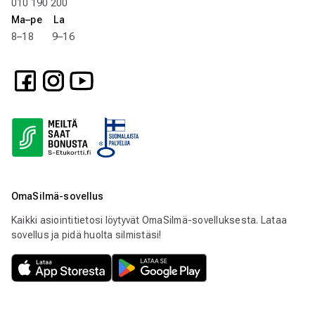
010 190 200
Ma–pe La
8–18 9–16
OmaSilmä-sovellus
Kaikki asiointitietosi löytyvät OmaSilmä-sovelluksesta. Lataa
sovellus ja pidä huolta silmistäsi!