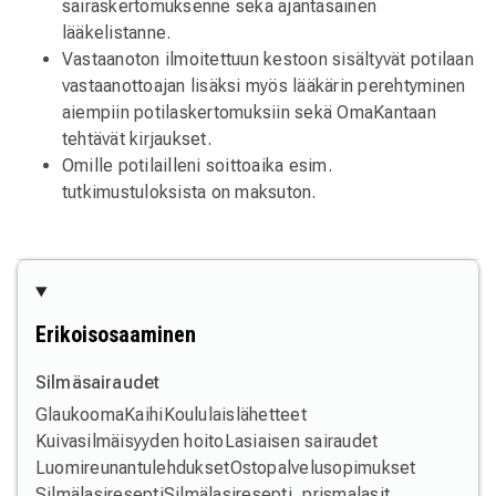
sairaskertomuksenne sekä ajantasainen
lääkelistanne.
Vastaanoton ilmoitettuun kestoon sisältyvät potilaan
vastaanottoajan lisäksi myös lääkärin perehtyminen
aiempiin potilaskertomuksiin sekä OmaKantaan
tehtävät kirjaukset.
Omille potilailleni soittoaika esim.
tutkimustuloksista on maksuton.
Erikoisosaaminen
Silmäsairaudet
Glaukooma
Kaihi
Koululaislähetteet
Kuivasilmäisyyden hoito
Lasiaisen sairaudet
Luomireunantulehdukset
Ostopalvelusopimukset
Silmälasiresepti
Silmälasiresepti, prismalasit