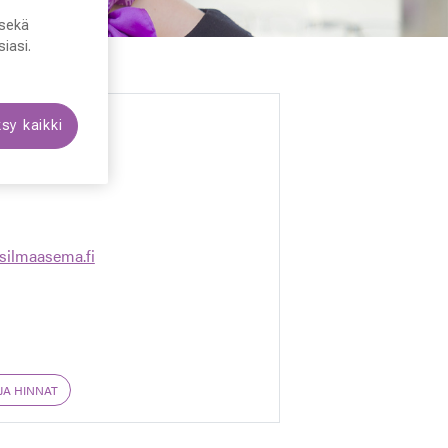
sekä
iasi.
sy kaikki
silmaasema.fi
JA HINNAT