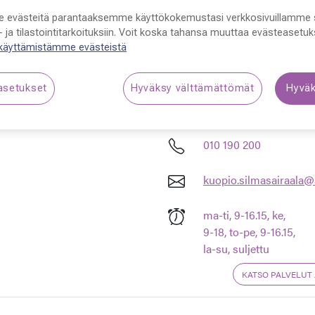
 evästeitä parantaaksemme käyttökokemustasi verkkosivuillamme 
 ja tilastointitarkoituksiin. Voit koska tahansa muuttaa evästeasetuks
 käyttämistämme evästeistä
asetukset
Hyväksy välttämättömät
Hyväk
o
Ota yhteyttä
010 190 200
kuopio.silmasairaala@
ma-ti, 9-16.15, ke,
9-18, to-pe, 9-16.15,
la-su, suljettu
KATSO PALVELUT 