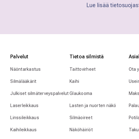
Lue lisää tietosuoja
Palvelut
Tietoa silmistä
Asia
Näöntarkastus
Taittovirheet
Ota 
Silmälääkärit
Kaihi
Usei
Julkiset silmäterveyspalvelut
Glaukooma
Maks
Laserleikkaus
Lasten ja nuorten näkö
Pala
Linssileikkaus
Silmäoireet
Poti
Kaihileikkaus
Näköhäiriöt
Taku