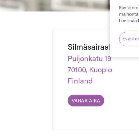
Käytämme
mainonta-
Lue lisää
Eväste
Silmäsairaala Kuopi
Puijonkatu 19
70100, Kuopio
Finland
VARAA AIKA