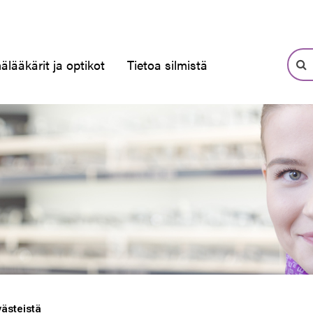
älääkärit ja optikot
Tietoa silmistä
västeistä