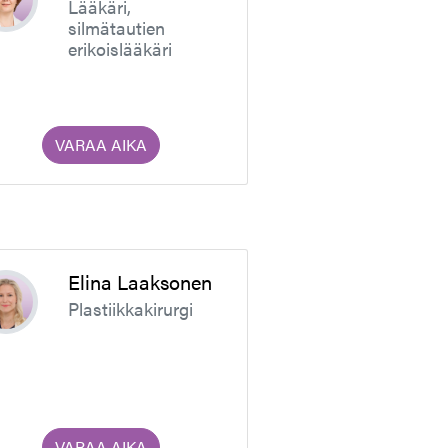
Lääkäri,
silmätautien
erikoislääkäri
VARAA AIKA
Elina Laaksonen
Plastiikkakirurgi
VARAA AIKA