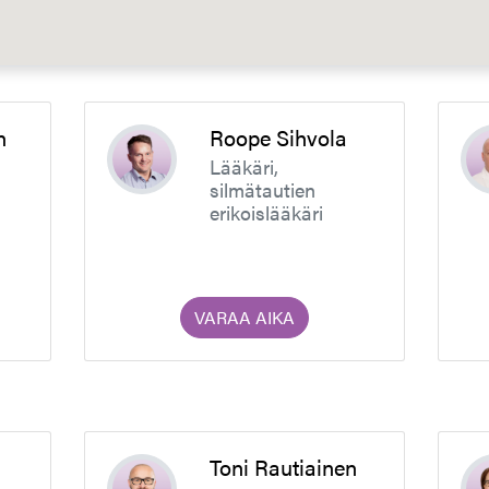
n
Roope Sihvola
Lääkäri,
silmätautien
erikoislääkäri
VARAA AIKA
Toni Rautiainen