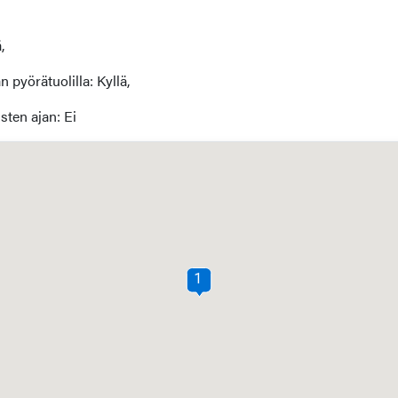
,
pyörätuolilla: Kyllä,
sten ajan: Ei
1