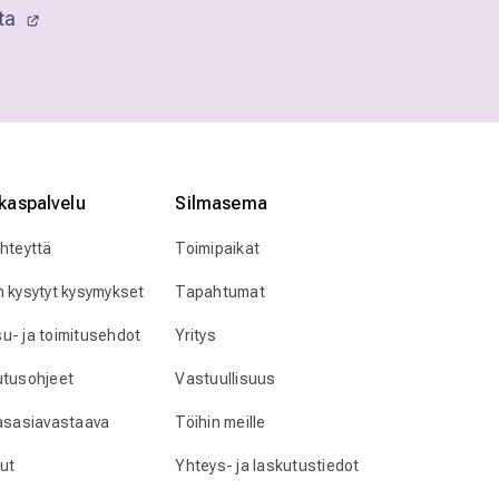
sta
kaspalvelu
Silmӓasema
yhteyttä
Toimipaikat
n kysytyt kysymykset
Tapahtumat
u- ja toimitusehdot
Yritys
utusohjeet
Vastuullisuus
lasasiavastaava
Töihin meille
ut
Yhteys- ja laskutustiedot