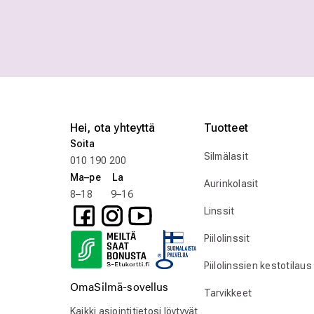
Hei, ota yhteyttä
Tuotteet
Soita
Silmälasit
010 190 200
Ma–pe La
Aurinkolasit
8–18 9–16
Linssit
Piilolinssit
Piilolinssien kestotilaus
OmaSilmä-sovellus
Tarvikkeet
Kaikki asiointitietosi löytyvät