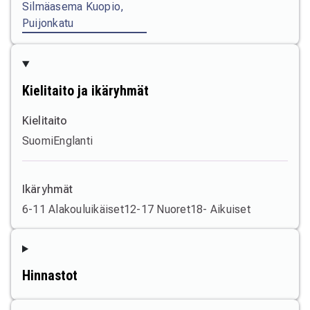
Silmäasema Kuopio,
Puijonkatu
Kielitaito ja ikäryhmät
Kielitaito
Suomi
Englanti
Ikäryhmät
6-11 Alakouluikäiset
12-17 Nuoret
18- Aikuiset
Hinnastot