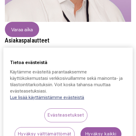
Varaa aika
Asiakaspalautteet
Hyvä lopputulos ja mukava henkilökunta erityisesti asiansa
osaava lääkäri Niko Lappi
Tietoa evästeistä
Käytämme evästeitä parantaaksemme
käyttökokemustasi verkkosivuillamme sekä mainonta- ja
Niko Lappi
tilastointitarkoituksiin. Voit koska tahansa muuttaa
evästeasetuksiasi.
Lue lisää käyttämistämme evästeistä
Silmäkirurgi, Lääkäri, silmätautien erikoislääkäri
Silmäasemalla olen työskennellyt vuodesta 2009 lähtien.
Evästeasetukset
Teen linssi- ja kaihileikkauksia nykyaikaisimmilla
linsseillä, joilla saadaan vähennettyä tai kokonaan
Hyväksy välttämättömät
Hyväksy kaikki
poistettua potilaan silmälasin tarve. Ikänäkö-potilaiden