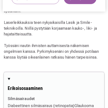
monitehokeinomykiö-leikkaukset ovat erityisesti lähellä
sydäntäni.
Laserleikkauksia teen nykyaikaisilla Lasik ja Smile-
tekniikoilla. Niillä pystytään korjaamaan kauko-, liki- ja
hajataitteisuutta.
Työssäni nautin ihmisten auttamisesta näkemisen
ongelmien kanssa. Pyrkimyksenäni on yhdessä potilaan
kanssa löytää oikeanlainen ratkaisu hänen tarpeisiinsa.
Erikoisosaaminen
Silmäsairaudet
Diabeettinen silmäsairaus (retinopatia)
Glaukooma