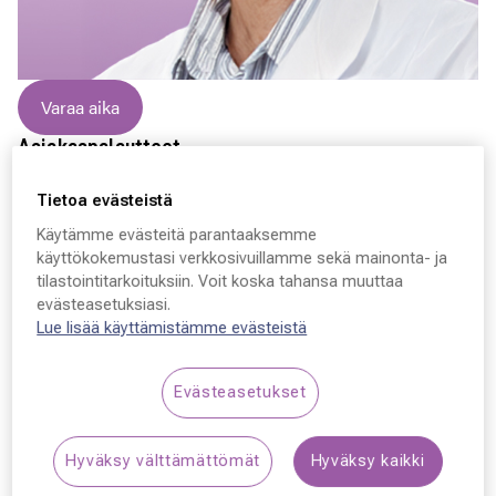
Varaa aika
Asiakaspalautteet
Maisemat olleet harmaita jonkin aikaa lukeminen työlästä
Tietoa evästeistä
värit haaleita. Elämisen laatu parani merkittävästi iso kiitos
Käytämme evästeitä parantaaksemme
miellyttävällä ammattitaitoiselle leikkaustiimille.
käyttökokemustasi verkkosivuillamme sekä mainonta- ja
tilastointitarkoituksiin. Voit koska tahansa muuttaa
evästeasetuksiasi.
Veli-Pekka Suomalainen
Lue lisää käyttämistämme evästeistä
Silmäkirurgi, Lääkäri, silmätautien erikoislääkäri
Evästeasetukset
Pitkä kokemus kaihi- ja linssikirurgiassa.
Hyväksy välttämättömät
Hyväksy kaikki
Käypä hoito-työryhmän jäsen.