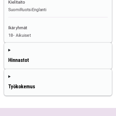
Kielitaito
Suomi
Ruotsi
Englanti
Ikäryhmät
18- Aikuiset
Hinnastot
Työkokemus