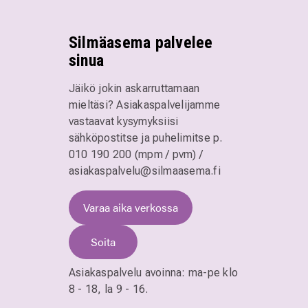
Silmäasema palvelee
sinua
Jäikö jokin askarruttamaan
mieltäsi? Asiakaspalvelijamme
vastaavat kysymyksiisi
sähköpostitse ja puhelimitse
p.
010 190 200 (mpm / pvm)
/
asiakaspalvelu@silmaasema.fi
Varaa aika verkossa
Soita
Asiakaspalvelu avoinna:
ma-pe klo
8 - 18,
la 9 - 16.