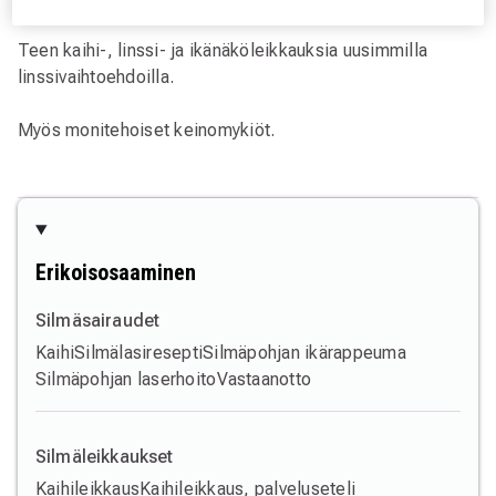
Teen kaihi-, linssi- ja ikänäköleikkauksia uusimmilla
linssivaihtoehdoilla.
Myös monitehoiset keinomykiöt.
Erikoisosaaminen
Silmäsairaudet
Kaihi
Silmälasiresepti
Silmäpohjan ikärappeuma
Silmäpohjan laserhoito
Vastaanotto
Silmäleikkaukset
Kaihileikkaus
Kaihileikkaus, palveluseteli