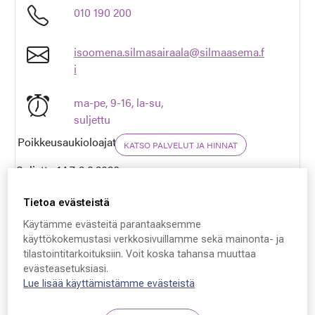
010 190 200
isoomena.silmasairaala@silmaasema.f
i
ma-pe, 9-16, la-su,
suljettu
Poikkeusaukioloajat:
KATSO PALVELUT JA HINNAT
Suljettu 14.7-2.8.2026
Tietoa evästeistä
Käytämme evästeitä parantaaksemme
Leikkaamme kaihia myös palvelusetelillä,
käyttökokemustasi verkkosivuillamme sekä mainonta- ja
soita 0207 806 265 (mpm/pvm).
tilastointitarkoituksiin. Voit koska tahansa muuttaa
evästeasetuksiasi.
Esteettömyys:
Lue lisää käyttämistämme evästeistä
Onko sisäänkäynti esteetön; Kyllä.