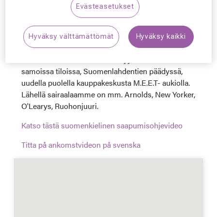
Evästeasetukset
Mahtuuko liikkumaan pyörätuolilla; Kyllä.
Voiko istua pyörätuolissa tutkimusten ajan; Kyllä.
Hyväksy välttämättömät
Hyväksy kaikki
Saapumisohjeet:
Sairaalamme sijaitsee
1.kerroksessa Silmäaseman myymälän kanssa
samoissa tiloissa, Suomenlahdentien päädyssä,
uudella puolella kauppakeskusta M.E.E.T- aukiolla.
Lähellä sairaalaamme on mm. Arnolds, New Yorker,
O'Learys, Ruohonjuuri.
Katso tästä suomenkielinen saapumisohjevideo
Titta på ankomstvideon på svenska