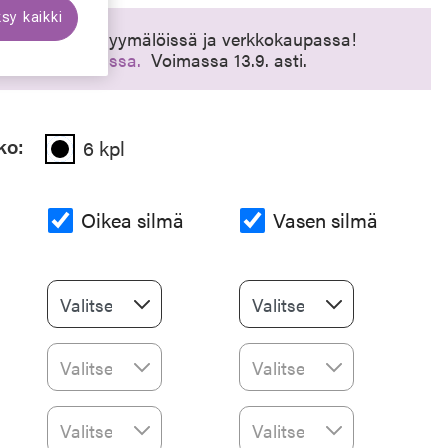
sy kaikki
lolinssit –30 % myymälöissä ja verkkokaupassa!
% verkkokaupassa.
Voimassa 13.9. asti.
ko:
6 kpl
Oikea silmä
Vasen silmä