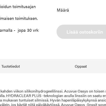
ioidun toimitusajan
Määrä
ilmaisen toimituksen.
arnalla - jopa 30 vrk
Lisää ostoskoriin
Tuotetiedot
Oppaat
den viikon silikonihydrogeelilinssi. Acuvue Oasys on toisen su
la. HYDRACLEAR PLUS -teknologian avulla linssiin on saatu eri
 ja mukavan tuntuiset silmissä. Hyvän hapenläpäisykykynsä ansi
lein, jos käytät niitä päiväkäytössä. Acuvue Oasys -linssit sovel