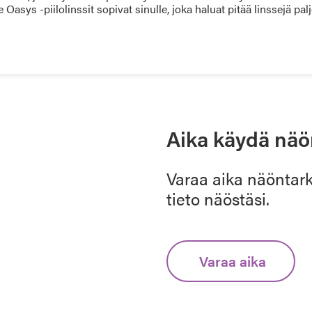
ys -piilolinssit sopivat sinulle, joka haluat pitää linssejä paljon 
Aika käydä näö
Varaa aika näöntar
tieto näöstäsi.
Varaa aika