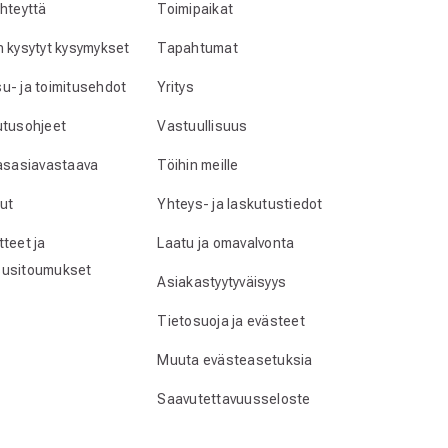
yhteyttä
Toimipaikat
n kysytyt kysymykset
Tapahtumat
u- ja toimitusehdot
Yritys
utusohjeet
Vastuullisuus
lasasiavastaava
Töihin meille
ut
Yhteys- ja laskutustiedot
teet ja
Laatu ja omavalvonta
usitoumukset
Asiakastyytyväisyys
Tietosuoja ja evästeet
Muuta evästeasetuksia
Saavutettavuusseloste