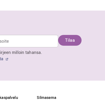
Tilaa
irjeen milloin tahansa.
sta
kaspalvelu
Silmӓasema