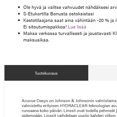
Ole hyvä ja valitse vahvuudet nähdäksesi arv
S-Etukortilla Bonusta ostoksistasi
Kestotilaajana saat aina vähintään -20 % ja 
Ei sitoutumispakkoa!
Lue lisää
Maksa verkossa turvallisesti ja joustavasti Kl
maksuaikaa.
Tuotekuvaus
Acuvue Oasys on Johnson & Johnsonin valmistama kah
valmistettu erityisen HYDRACLEAR-teknologian avul
runsaana koko päivän. Linssit ovat todella pehmeät
pidempään. Linssit vaihdetaan uusiin kahden viikon vä