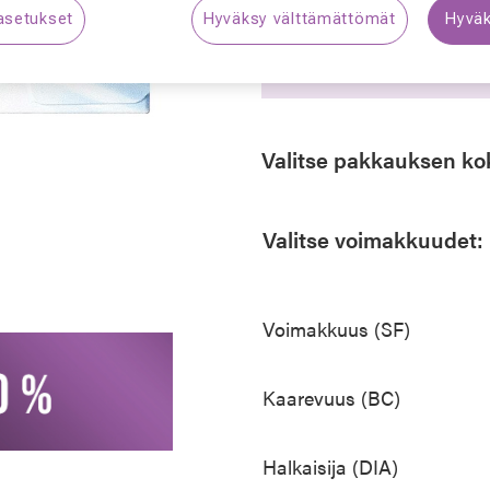
asetukset
Hyväksy välttämättömät
Hyväk
Synttäriale: kaikki pii
Lisäksi
tarvikkeet –25 
Valitse pakkauksen ko
Valitse voimakkuudet:
Voimakkuus (SF)
Kaarevuus (BC)
Halkaisija (DIA)