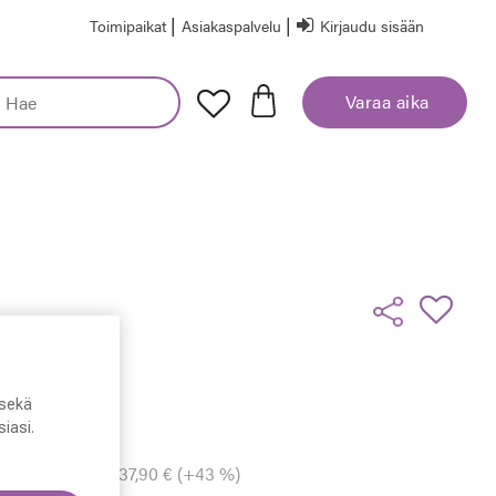
|
|
Toimipaikat
Asiakaspalvelu
Kirjaudu sisään
Varaa aika
sekä
iasi.
inta
nnen alennusta: 37,90 € (+43 %)