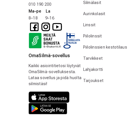
Silmälasit
010 190 200
Ma–pe La
Aurinkolasit
8–18 9–16
Linssit
Piilolinssit
Piilolinssien kestotilaus
OmaSilmä-sovellus
Tarvikkeet
Kaikki asiointitietosi löytyvät
Lahjakortti
OmaSilmä-sovelluksesta.
Lataa sovellus ja pidä huolta
Tarjoukset
silmistäsi!