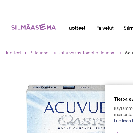
Tuotteet
Palvelut
Silm
Tuotteet
Piilolinssit
Jatkuvakäyttöiset piilolinssit
Acu
Tietoa e
Käytämme
mainonta-
Lue lisää