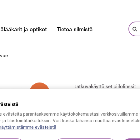
älääkärit ja optikot
Tietoa silmistä
vue
Jatkuvakäyttöiset piilolinssit
-30 %
Acuvue Oasys
västeistä
26,53 €
 evästeitä parantaaksemme käyttökokemustasi verkkosivuillamme 
 ja tilastointitarkoituksiin. Voit koska tahansa muuttaa evästeasetuks
Hinta alennettu
Alennettu h
37,90 €
 käyttämistämme evästeistä
Alin hinta 30 päivän aikana e