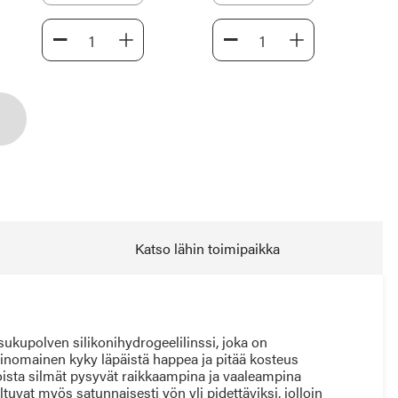
Katso lähin toimipaikka
kupolven silikonihydrogeelilinssi, joka on
nomainen kyky läpäistä happea ja pitää kosteus
oista silmät pysyvät raikkaampina ja vaaleampina
tuvat myös satunnaisesti yön yli pidettäviksi, jolloin