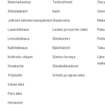
Näöntarkastus
Taittovirheet
Ota 
Silmälääkärit
Kaihi
Usei
Julkiset silmäterveyspalvelut
Glaukooma
Maks
Laserleikkaus
Lasten ja nuorten näkö
Pala
Linssileikkaus
Silmäoireet
Poti
Kaihileikkaus
Näköhäiriöt
Taku
Kotihoito-ohjeet
Silmien terveys
Lähet
maks
Omakanta
Silmäleikkaukset
Yrityksille
Urheilu ja vapaa-aika
Varaa aika
Peru aika
Hinnastot