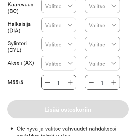
Kaarevuus
(BC)
Halkaisija
(DIA)
Sylinteri
(CYL)
Akseli (AX)
Määrä
Lisää ostoskoriin
Ole hyvä ja valitse vahvuudet nähdäksesi
arvioidun toimitusajan