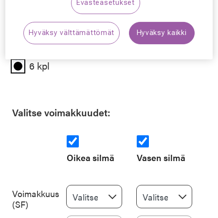
13.9. asti.
Evästeasetukset
Hyväksy välttämättömät
Hyväksy kaikki
Valitse pakkauksen koko:
6 kpl
Valitse voimakkuudet:
Oikea silmä
Vasen silmä
Voimakkuus
(SF)