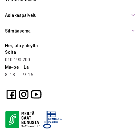
Asiakaspalvelu
Silmäasema
Hei, ota yhteyttä
Soita
010 190 200
Ma–pe La
8–18 9–16