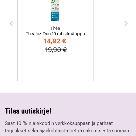
Edellinen
Seu
Théa
Thealoz Duo 10 ml silmätippa
14,92 €
Hinta alennettu
Alennettu hinta
19,90 €
Tilaa uutiskirje!
Saat 10 %:n alekoodin verkkokauppaan ja parhaat
tarjoukset sekä ajankohtaista tietoa näkemisestä suoraan