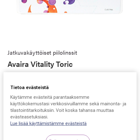
Jatkuvakäyttöiset piilolinssit
Avaira Vitality Toric
33,53 €
Hinta alennettu
Alennettu hinta
47,90 €
Tietoa evästeistä
Alin hinta 30 päivän aikana ennen alennusta: 47,90 € (+43
Käytämme evästeitä parantaaksemme
%)
käyttökokemustasi verkkosivuillamme sekä mainonta- ja
tilastointitarkoituksiin. Voit koska tahansa muuttaa
evästeasetuksiasi.
Synttäriale: kaikki piilolinssit –30 %
Lue lisää käyttämistämme evästeistä
myymälöissä ja verkkokaupassa! Lisäksi
tarvikkeet –25 % verkkokaupassa.
Voimassa