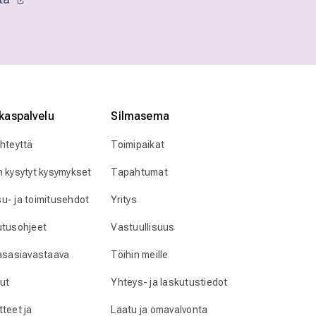
kaspalvelu
Silmӓasema
yhteyttä
Toimipaikat
n kysytyt kysymykset
Tapahtumat
u- ja toimitusehdot
Yritys
utusohjeet
Vastuullisuus
lasasiavastaava
Töihin meille
ut
Yhteys- ja laskutustiedot
teet ja
Laatu ja omavalvonta