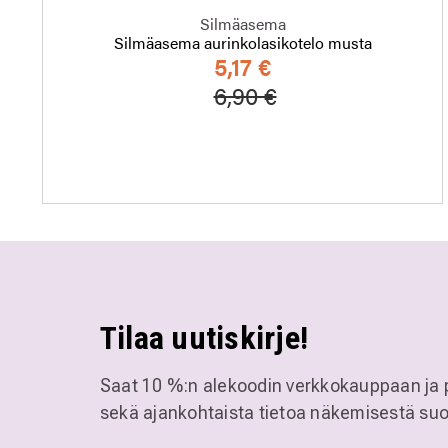
Silmäasema
Silmäasema aurinkolasikotelo musta
5,17 €
Hinta alennettu
Alennettu hinta
6,90 €
Tilaa uutiskirje!
Saat 10 %:n alekoodin verkkokauppaan ja 
sekä ajankohtaista tietoa näkemisestä suo