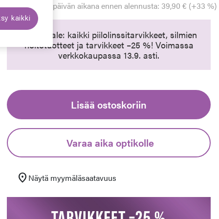
Alin hinta 30 päivän aikana ennen alennusta: 39,90 € (+33 %)
sy kaikki
Synttäriale: kaikki piilolinssitarvikkeet, silmien
hoitotuotteet ja tarvikkeet –25 %! Voimassa
verkkokaupassa 13.9. asti.
Lisää ostoskoriin
Varaa aika optikolle
location_on
Näytä myymäläsaatavuus