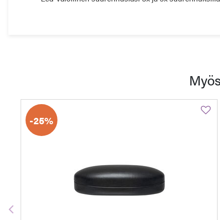
Myös
-25%
Edellinen