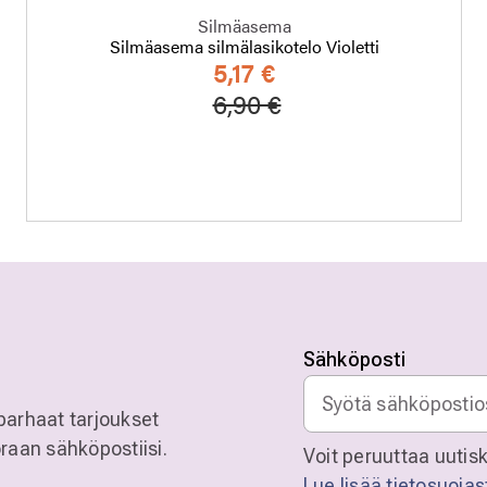
Silmäasema
Silmäasema silmälasikotelo Violetti
5,17 €
Hinta alennettu
Alennettu hinta
6,90 €
Sähköposti
parhaat tarjoukset
raan sähköpostiisi.
Voit peruuttaa uutisk
Lue lisää tietosuoja