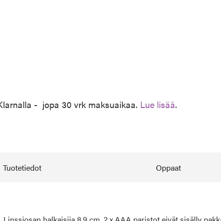
 Klarnalla - jopa 30 vrk maksuaikaa.
Lue lisää
.
Tuotetiedot
Oppaat
 Linssiosan halkaisija 8.9 cm. 2 x AAA paristot eivät sisälly pak