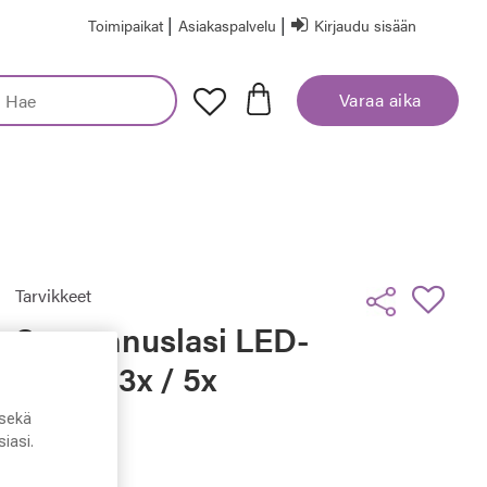
|
|
Toimipaikat
Asiakaspalvelu
Kirjaudu sisään
Varaa aika
Tarvikkeet
Suurennuslasi LED-
valolla 3x / 5x
sekä
29,92 €
iasi.
Hinta alennettu
Alennettu hinta
39,90 €