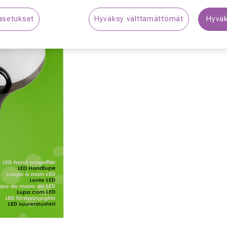
asetukset
Hyväksy välttämättömät
Hyväk