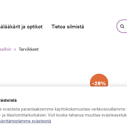
älääkärit ja optikot
Tietoa silmistä
seihin
Tarvikkeet
-25%
västeistä
 evästeitä parantaaksemme käyttökokemustasi verkkosivuillamme 
 ja tilastointitarkoituksiin. Voit koska tahansa muuttaa evästeasetuks
 käyttämistämme evästeistä