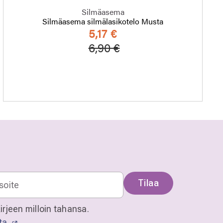
Silmäasema
Silmäasema silmälasikotelo Musta
5,17 €
Hinta alennettu
Alennettu hinta
6,90 €
Tilaa
irjeen milloin tahansa.
sta