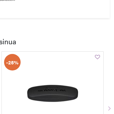
sinua
-25%
S