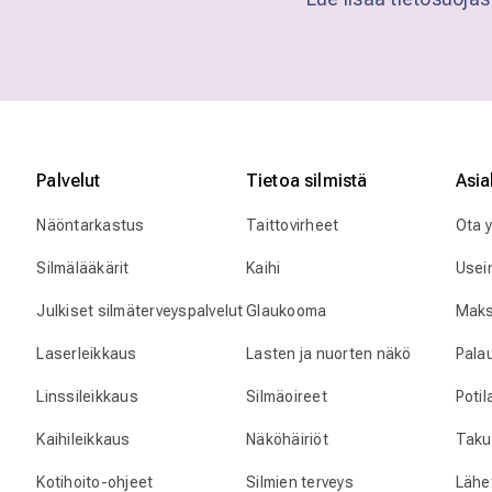
Palvelut
Tietoa silmistä
Asia
Näöntarkastus
Taittovirheet
Ota 
Silmälääkärit
Kaihi
Usei
Julkiset silmäterveyspalvelut
Glaukooma
Maks
Laserleikkaus
Lasten ja nuorten näkö
Pala
Linssileikkaus
Silmäoireet
Poti
Kaihileikkaus
Näköhäiriöt
Taku
Kotihoito-ohjeet
Silmien terveys
Lähet