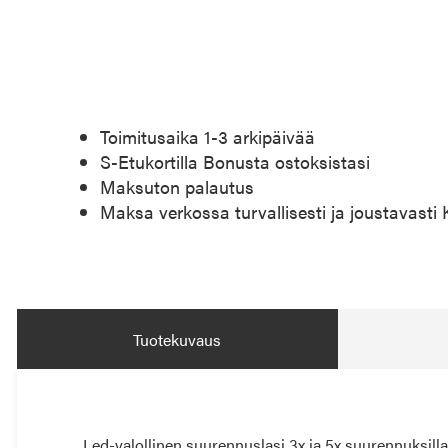
Toimitusaika 1-3 arkipäivää
S-Etukortilla Bonusta ostoksistasi
Maksuton palautus
Maksa verkossa turvallisesti ja joustavasti
Tuotekuvaus
Led-valollinen suurennuslasi 3x ja 5x suurennuksilla.