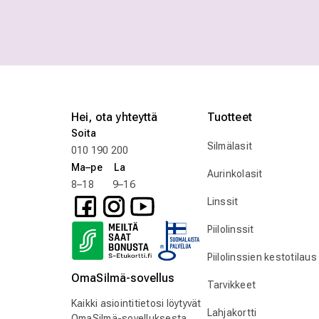
Hei, ota yhteyttä
Tuotteet
Soita
Silmälasit
010 190 200
Ma–pe La
Aurinkolasit
8–18 9–16
Linssit
Piilolinssit
Piilolinssien kestotilaus
OmaSilmä-sovellus
Tarvikkeet
Kaikki asiointitietosi löytyvät
Lahjakortti
OmaSilmä-sovelluksesta.