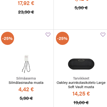
17,92 €
Hinta alennett
Alennett
5,90 €
Hinta alennettu
Alennettu hinta
23,90 €
-25%
-25%
Silmäasema
Tarvikkeet
Silmälasinauha musta
Oakley aurinkolasikotelo Large
Soft Vault musta
4,42 €
14,25 €
Hinta alennettu
Alennettu hinta
5,90 €
Hinta alennett
Alennett
19,00 €