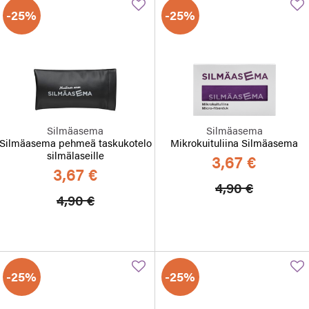
-25%
-25%
Silmäasema
Silmäasema
Silmäasema pehmeä taskukotelo
Mikrokuituliina Silmäasema
silmälaseille
3,67 €
3,67 €
Hinta alennett
Alennett
4,90 €
Hinta alennettu
Alennettu hinta
4,90 €
-25%
-25%