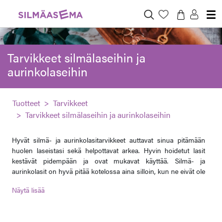
Tarvikkeet silmälaseihin ja
aurinkolaseihin
Tuotteet
Tarvikkeet
Tarvikkeet silmälaseihin ja aurinkolaseihin
Hyvät silmä- ja aurinkolasitarvikkeet auttavat sinua pitämään
huolen laseistasi sekä helpottavat arkea. Hyvin hoidetut lasit
kestävät pidempään ja ovat mukavat käyttää. Silmä- ja
aurinkolasit on hyvä pitää kotelossa aina silloin, kun ne eivät ole
käytössä. Kotelo suojaa sekä kehyksiä että linssejä ja sen on
tärkeä olla oikean kokoinen, jotta kehyksiin ei kohdistu
epätoivottua painetta. Tämän takia koteloita on eri mallisia ja
aurinkolaseille tarkoitetut kotelot ovat usein hieman suurempia.