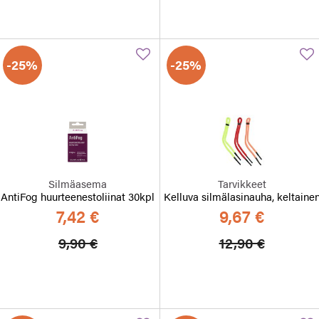
-25%
-25%
Silmäasema
Tarvikkeet
AntiFog huurteenestoliinat 30kpl
Kelluva silmälasinauha, keltaine
7,42 €
9,67 €
Hinta alennettu
Alennettu hinta
Hinta alennett
Alennett
9,90 €
12,90 €