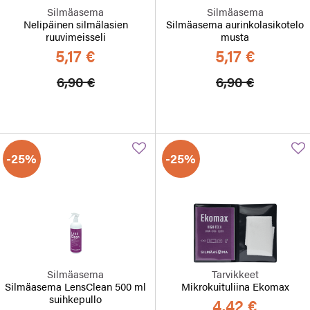
Silmäasema
Silmäasema
Nelipäinen silmälasien
Silmäasema aurinkolasikotelo
ruuvimeisseli
musta
5,17 €
5,17 €
Hinta alennettu
Alennettu hinta
Hinta alennett
Alennett
6,90 €
6,90 €
-25%
-25%
Silmäasema
Tarvikkeet
Silmäasema LensClean 500 ml
Mikrokuituliina Ekomax
suihkepullo
4,42 €