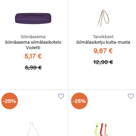
Silmäasema
Tarvikkeet
Silmäasema silmälasikotelo
Silmälasiketju kulta-musta
Violetti
9,67 €
5,17 €
Hinta alennett
Alennett
12,90 €
Hinta alennettu
Alennettu hinta
6,90 €
-25%
-25%