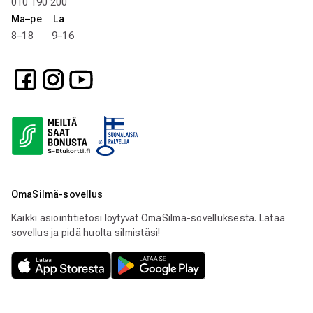
010 190 200
Ma–pe La
8–18 9–16
OmaSilmä-sovellus
Kaikki asiointitietosi löytyvät OmaSilmä-sovelluksesta. Lataa
sovellus ja pidä huolta silmistäsi!