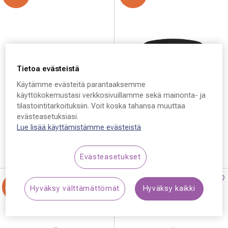
Tietoa evästeistä
Tarvikkeet
Silmäasema
Käytämme evästeitä parantaaksemme
Elastinen silmälasinauha
Silmäasema silmälasikotelo
käyttökokemustasi verkkosivuillamme sekä mainonta- ja
pikalukolla musta
Musta
tilastointitarkoituksiin. Voit koska tahansa muuttaa
5,17 €
5,17 €
evästeasetuksiasi.
Hinta alennettu
Alennettu hinta
Hinta alennett
Alennett
6,90 €
6,90 €
Lue lisää käyttämistämme evästeistä
Evästeasetukset
-25%
-25%
Hyväksy välttämättömät
Hyväksy kaikki