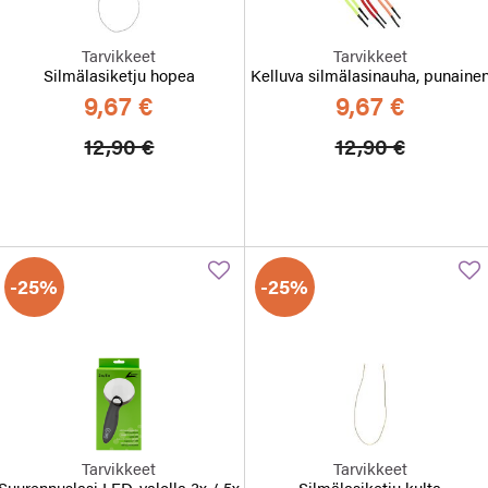
Tarvikkeet
Tarvikkeet
Silmälasiketju hopea
Kelluva silmälasinauha, punaine
9,67 €
9,67 €
Hinta alennettu
Alennettu hinta
Hinta alennett
Alennett
12,90 €
12,90 €
-25%
-25%
Tarvikkeet
Tarvikkeet
Suurennuslasi LED-valolla 3x / 5x
Silmälasiketju kulta