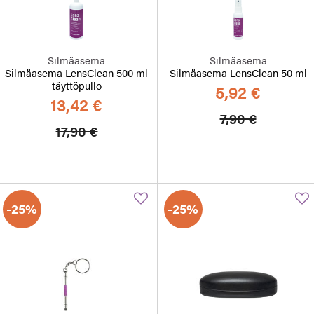
Silmäasema
Silmäasema
Silmäasema LensClean 500 ml
Silmäasema LensClean 50 ml
täyttöpullo
5,92 €
13,42 €
Hinta alennett
Alennett
7,90 €
Hinta alennettu
Alennettu hinta
17,90 €
-25%
-25%