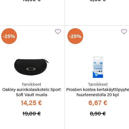
-25%
-25%
Tarvikkeet
Tarvikkeet
Oakley aurinkolasikotelo Sport
Prosben kostea kertakäyttöpyyh
Soft Vault musta
huurteenestolla 20 kpl
14,25 €
6,67 €
Hinta alennettu
Alennettu hinta
Hinta alennett
Alennett
19,00 €
8,90 €