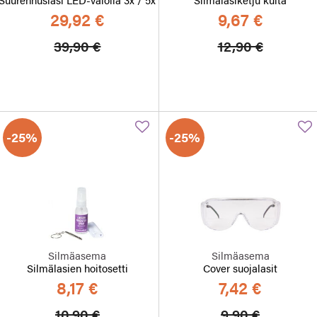
29,92 €
9,67 €
Hinta alennettu
Alennettu hinta
Hinta alennett
Alennett
39,90 €
12,90 €
-25%
-25%
Silmäasema
Silmäasema
Silmälasien hoitosetti
Cover suojalasit
8,17 €
7,42 €
Hinta alennettu
Alennettu hinta
Hinta alennett
Alennett
10,90 €
9,90 €