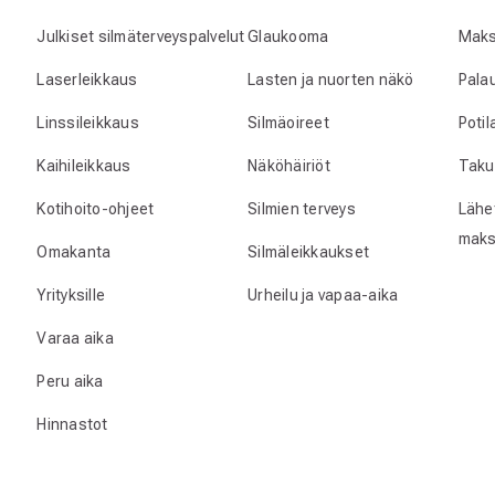
Julkiset silmäterveyspalvelut
Glaukooma
Maks
Laserleikkaus
Lasten ja nuorten näkö
Pala
Linssileikkaus
Silmäoireet
Poti
Kaihileikkaus
Näköhäiriöt
Taku
Kotihoito-ohjeet
Silmien terveys
Lähet
maks
Omakanta
Silmäleikkaukset
Yrityksille
Urheilu ja vapaa-aika
Varaa aika
Peru aika
Hinnastot