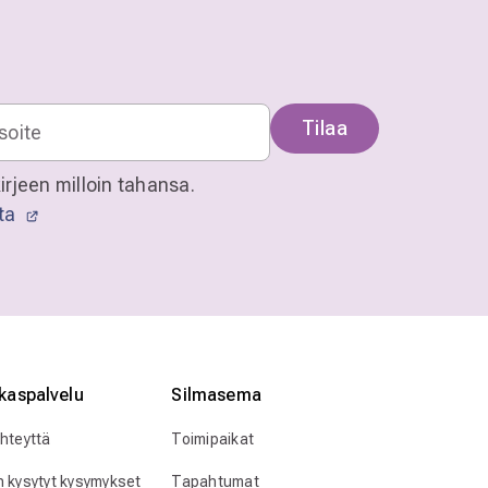
Tilaa
irjeen milloin tahansa.
sta
kaspalvelu
Silmӓasema
yhteyttä
Toimipaikat
n kysytyt kysymykset
Tapahtumat