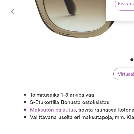
Eväste
Edellinen
Virtuaa
Toimitusaika 1-3 arkipäivää
S-Etukortilla Bonusta ostoksistasi
Maksuton palautus
, sovita rauhassa koton
Valittavana useita eri maksutapoja, mm. Kl