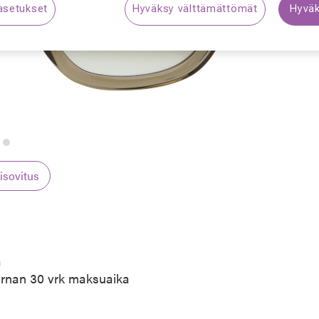
asetukset
Hyväksy välttämättömät
Hyväk
S
lisovitus
a
arnan 30 vrk maksuaika