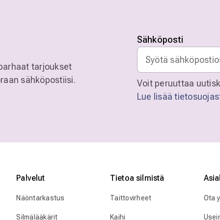
Sähköposti
parhaat tarjoukset
raan sähköpostiisi.
Voit peruuttaa uutisk
Lue lisää tietosuoja
Palvelut
Tietoa silmistä
Asia
Näöntarkastus
Taittovirheet
Ota 
Silmälääkärit
Kaihi
Usei