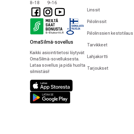
8–18 9–16
Linssit
Piilolinssit
Piilolinssien kestotilaus
OmaSilmä-sovellus
Tarvikkeet
Kaikki asiointitietosi löytyvät
Lahjakortti
OmaSilmä-sovelluksesta.
Lataa sovellus ja pidä huolta
Tarjoukset
silmistäsi!