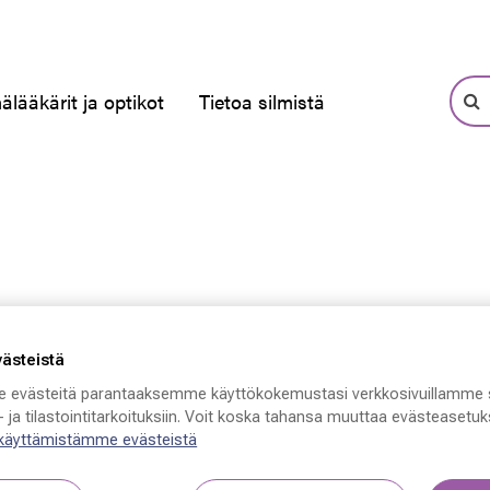
älääkärit ja optikot
Tietoa silmistä
västeistä
 evästeitä parantaaksemme käyttökokemustasi verkkosivuillamme 
 ja tilastointitarkoituksiin. Voit koska tahansa muuttaa evästeasetuks
 käyttämistämme evästeistä