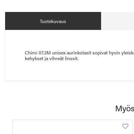
Tuotekuvaus
Chimi 07.3M unisex aurinkolasit sopivat hyvin yleiskä
kehykset ja vihreät linssit.
Myös