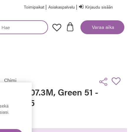
|
|
Toimipaikat
Asiakaspalvelu
Kirjaudu sisään
Varaa aika
Chimi
Chimi 07.3M, Green 51 -
22 - 145
sekä
iasi.
159,00 €