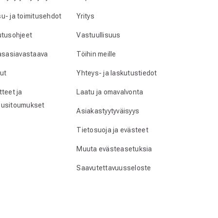
u- ja toimitusehdot
Yritys
utusohjeet
Vastuullisuus
lasasiavastaava
Töihin meille
ut
Yhteys- ja laskutustiedot
teet ja
Laatu ja omavalvonta
usitoumukset
Asiakastyytyväisyys
Tietosuoja ja evästeet
Muuta evästeasetuksia
Saavutettavuusseloste