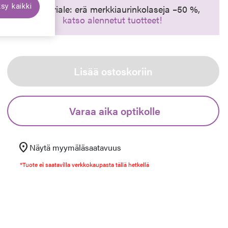
sy kaikki
Synttäriale: erä merkkiaurinkolaseja –50 %,
katso alennetut tuotteet!
euraava
Lisää ostoskoriin
Varaa aika optikolle
location_on
Näytä myymäläsaatavuus
*Tuote ei saatavilla verkkokaupasta tällä hetkellä