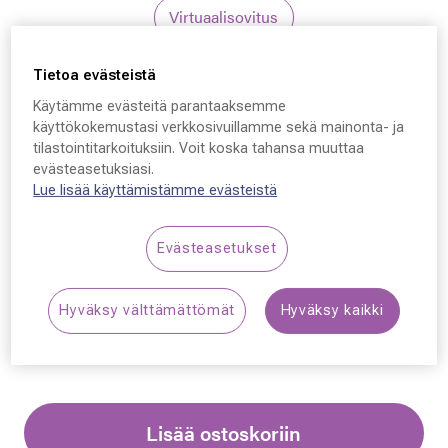
Virtuaalisovitus
Tietoa evästeistä
David Beckham
Käytämme evästeitä parantaaksemme
David Beckham
käyttökokemustasi verkkosivuillamme sekä mainonta- ja
tilastointitarkoituksiin. Voit koska tahansa muuttaa
99/VOYAGER, HQZ 61 -
evästeasetuksiasi.
15 - 145
Lue lisää käyttämistämme evästeistä
319,00 €
Evästeasetukset
Synttäriale: erä merkkiaurinkolaseja –50 %,
Hyväksy välttämättömät
Hyväksy kaikki
katso alennetut tuotteet!
Lisää ostoskoriin