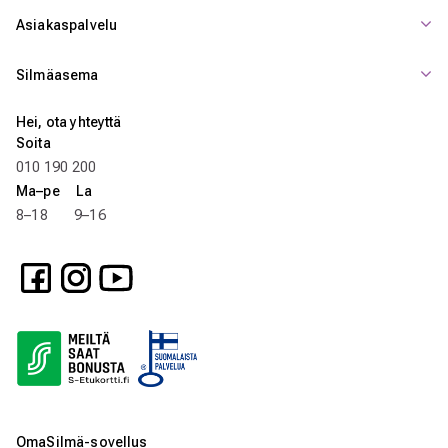
Asiakaspalvelu
Silmäasema
Hei, ota yhteyttä
Soita
010 190 200
Ma–pe La
8–18 9–16
OmaSilmä-sovellus