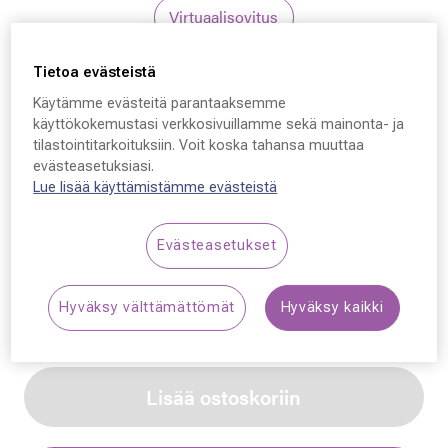
Virtuaalisovitus
Tietoa evästeistä
Gucci
Käytämme evästeitä parantaaksemme
Gucci GG1985S, 001 54
käyttökokemustasi verkkosivuillamme sekä mainonta- ja
tilastointitarkoituksiin. Voit koska tahansa muuttaa
- 19 - 145
evästeasetuksiasi.
Lue lisää käyttämistämme evästeistä
259,00 €
Evästeasetukset
Synttäriale: erä merkkiaurinkolaseja –50 %,
katso alennetut tuotteet!
Hyväksy välttämättömät
Hyväksy kaikki
Lisää ostoskoriin