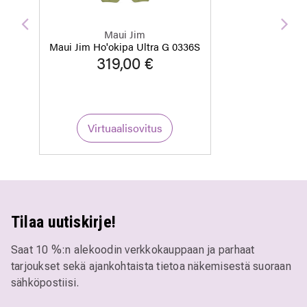
Edellinen
Seu
Maui Jim
Maui Jim Ho'okipa Ultra G 0336S
319,00 €
Virtuaalisovitus
Tilaa uutiskirje!
Saat 10 %:n alekoodin verkkokauppaan ja parhaat
tarjoukset sekä ajankohtaista tietoa näkemisestä suoraan
sähköpostiisi.