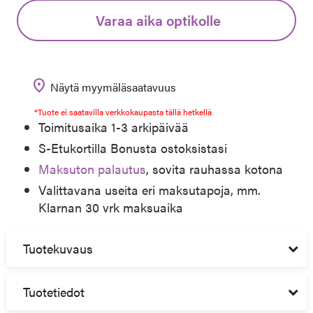
Varaa aika optikolle
location_on
Näytä myymäläsaatavuus
*Tuote ei saatavilla verkkokaupasta tällä hetkellä
Toimitusaika 1-3 arkipäivää
S-Etukortilla Bonusta ostoksistasi
Maksuton palautus
, sovita rauhassa kotona
Valittavana useita eri maksutapoja, mm.
Klarnan 30 vrk maksuaika
Tuotekuvaus
Tuotetiedot