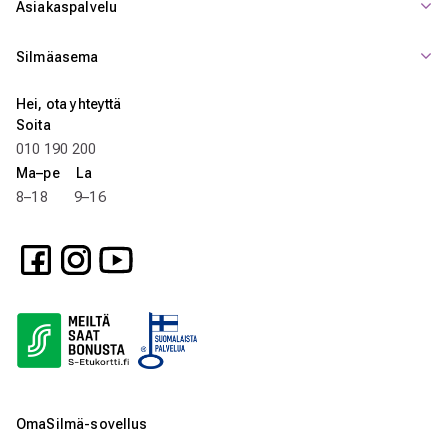
Asiakaspalvelu
Silmäasema
Hei, ota yhteyttä
Soita
010 190 200
Ma–pe La
8–18 9–16
OmaSilmä-sovellus