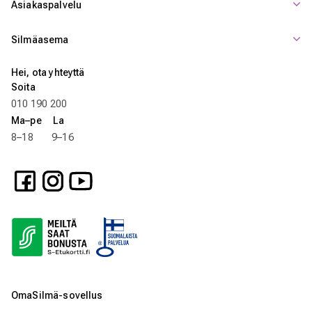
Asiakaspalvelu
Silmäasema
Hei, ota yhteyttä
Soita
010 190 200
Ma–pe La
8–18 9–16
OmaSilmä-sovellus