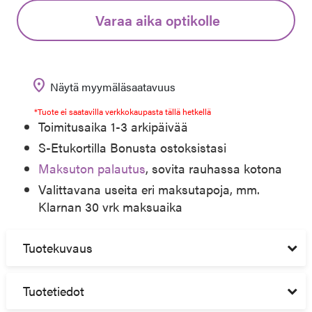
Varaa aika optikolle
location_on
Näytä myymäläsaatavuus
*Tuote ei saatavilla verkkokaupasta tällä hetkellä
Toimitusaika 1-3 arkipäivää
S-Etukortilla Bonusta ostoksistasi
Maksuton palautus
, sovita rauhassa kotona
Valittavana useita eri maksutapoja, mm.
Klarnan 30 vrk maksuaika
Tuotekuvaus
Tuotetiedot