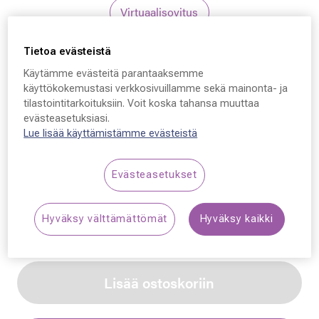
Virtuaalisovitus
Tietoa evästeistä
Maui Jim
Käytämme evästeitä parantaaksemme
Maui Jim Kapeau, 003
käyttökokemustasi verkkosivuillamme sekä mainonta- ja
tilastointitarkoituksiin. Voit koska tahansa muuttaa
54 - 18 - 145
evästeasetuksiasi.
Lue lisää käyttämistämme evästeistä
299,00 €
Evästeasetukset
Synttäriale: erä merkkiaurinkolaseja –50 %,
katso alennetut tuotteet!
Hyväksy välttämättömät
Hyväksy kaikki
Lisää ostoskoriin