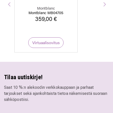
Edellinen
Seu
Montblanc
Montblanc MB0470S
359,00 €
Virtuaalisovitus
Tilaa uutiskirje!
Saat 10 %:n alekoodin verkkokauppaan ja parhaat
tarjoukset sekä ajankohtaista tietoa näkemisestä suoraan
sähköpostiisi.