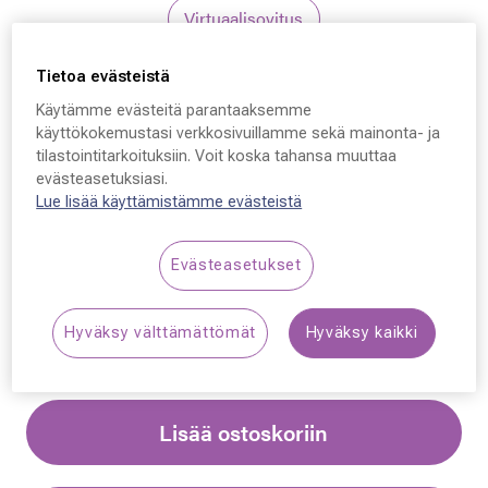
Virtuaalisovitus
Tietoa evästeistä
Montblanc
Käytämme evästeitä parantaaksemme
Montblanc MB0473S,
käyttökokemustasi verkkosivuillamme sekä mainonta- ja
tilastointitarkoituksiin. Voit koska tahansa muuttaa
001 50 - 20 - 145
evästeasetuksiasi.
Lue lisää käyttämistämme evästeistä
429,00 €
Evästeasetukset
Synttäriale: erä merkkiaurinkolaseja –50 %,
katso alennetut tuotteet!
Hyväksy välttämättömät
Hyväksy kaikki
Lisää ostoskoriin