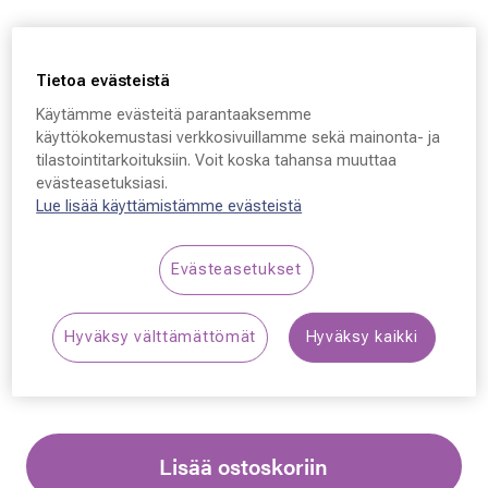
Tietoa evästeistä
Käytämme evästeitä parantaaksemme
Oakley HOLBROOK
käyttökokemustasi verkkosivuillamme sekä mainonta- ja
tilastointitarkoituksiin. Voit koska tahansa muuttaa
9102, 9102K6 55 - 18 -
evästeasetuksiasi.
137
Lue lisää käyttämistämme evästeistä
189,00 €
Evästeasetukset
Synttäriale: erä merkkiaurinkolaseja –50 %,
Hyväksy välttämättömät
Hyväksy kaikki
katso alennetut tuotteet!
Lisää ostoskoriin