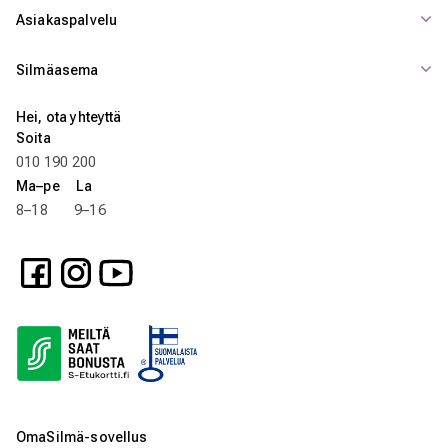
Asiakaspalvelu
Silmäasema
Hei, ota yhteyttä
Soita
010 190 200
Ma–pe La
8–18 9–16
OmaSilmä-sovellus