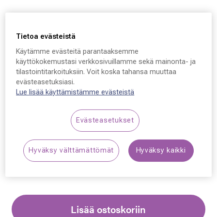
Tietoa evästeistä
Käytämme evästeitä parantaaksemme
Oakley Radar EV Path
käyttökokemustasi verkkosivuillamme sekä mainonta- ja
tilastointitarkoituksiin. Voit koska tahansa muuttaa
9208, 920805 38 - 138 -
evästeasetuksiasi.
128
Lue lisää käyttämistämme evästeistä
249,00 €
Evästeasetukset
Synttäriale: erä merkkiaurinkolaseja –50 %,
Hyväksy välttämättömät
Hyväksy kaikki
katso alennetut tuotteet!
Lisää ostoskoriin