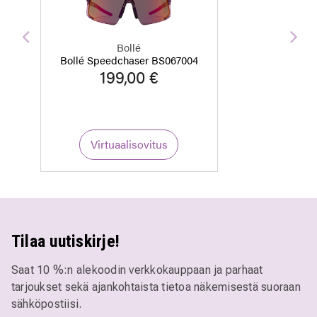
Edellinen
Seu
Bollé
Bollé Speedchaser BS067004
199,00 €
Virtuaalisovitus
Tilaa uutiskirje!
Saat 10 %:n alekoodin verkkokauppaan ja parhaat
tarjoukset sekä ajankohtaista tietoa näkemisestä suoraan
sähköpostiisi.