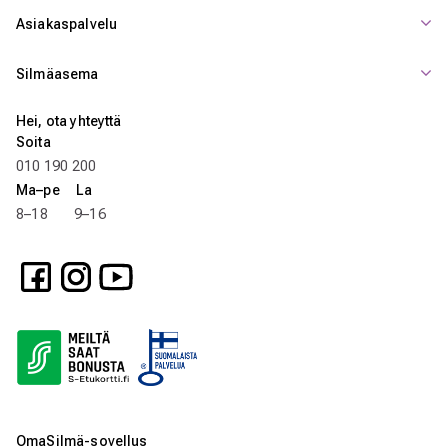
Asiakaspalvelu
Silmäasema
Hei, ota yhteyttä
Soita
010 190 200
Ma–pe La
8–18 9–16
OmaSilmä-sovellus