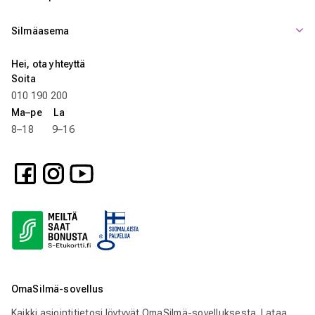
Silmäasema
Hei, ota yhteyttä
Soita
010 190 200
Ma–pe La
8–18 9–16
OmaSilmä-sovellus
Kaikki asiointitietosi löytyvät OmaSilmä-sovelluksesta. Lataa