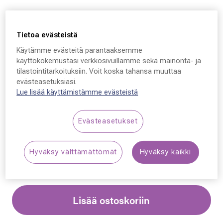
Tietoa evästeistä
Käytämme evästeitä parantaaksemme
Oakley Sutro Lite S,
käyttökokemustasi verkkosivuillamme sekä mainonta- ja
tilastointitarkoituksiin. Voit koska tahansa muuttaa
949605 34 - 134 - 138
evästeasetuksiasi.
Lue lisää käyttämistämme evästeistä
229,00 €
Evästeasetukset
Synttäriale: erä merkkiaurinkolaseja –50 %,
katso alennetut tuotteet!
Hyväksy välttämättömät
Hyväksy kaikki
Lisää ostoskoriin