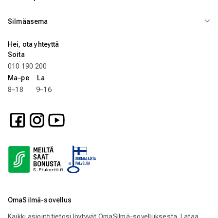
Silmäasema
Hei, ota yhteyttä
Soita
010 190 200
Ma–pe La
8–18 9–16
OmaSilmä-sovellus
Kaikki asiointitietosi löytyvät OmaSilmä-sovelluksesta. Lataa