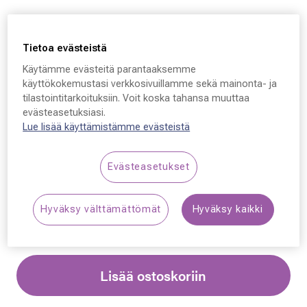
Tietoa evästeistä
Käytämme evästeitä parantaaksemme
Ray-Ban 2224, 710/57
käyttökokemustasi verkkosivuillamme sekä mainonta- ja
tilastointitarkoituksiin. Voit koska tahansa muuttaa
57 - 20 - 145
evästeasetuksiasi.
Lue lisää käyttämistämme evästeistä
219,00 €
Evästeasetukset
Synttäriale: erä merkkiaurinkolaseja –50 %,
katso alennetut tuotteet!
Hyväksy välttämättömät
Hyväksy kaikki
Lisää ostoskoriin